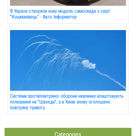
В Україні створили нову модель самоскида з серії
"Кошманівець" - Авто Інформатор
Системи протиповітряної оборони невпинно влаштовують
полювання на "Шахеди", а в Києві знову оголошено
повітряну тривогу.
Categories