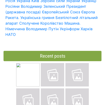
Росія
Україна
Київ
Збройні сили України
Українці
Росіяни
Володимир Зеленський
Президент
(державна посада)
Європейський Союз
Європа
Ракета.
Українська гривня
Безпілотний літальний
апарат
Сполучене Королівство
Машина.
Німеччина
Володимир Путін
Укрінформ
Харків
НАТО
Recent posts