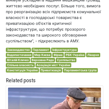
життєво необхідних послуг. Більше того, вимога
про реорганізацію всіх підприємств комунальної
власності в господарські товариства є
приватизацією обʼєктів критичної
інфраструктури, що потребує прозорого
законодавства та широкого обговорення
суспільством", - підкреслюють в АМУ.
Законодавство
Парламент
Інфраструктура
Водопостачання
Мер Києва
Фірма
РБК-Україна
Лікарня
Віталій Кличко
Верховна Рада
Суспільство
Спільна власність
Асоціація міст України
Конституція України
Приватизація
Парламентська група
Related posts