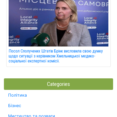
Посол Сполучених Штатів Брінк висловила свою думку
щодо ситуації з керівником Хмельницької медико-
соціальної експертної комісії.
Categories
Політика
Бізнес
Мистецтво та розваги