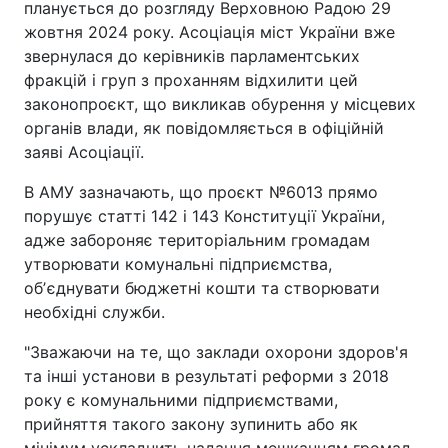
планується до розгляду Верховною Радою 29
жовтня 2024 року. Асоціація міст України вже
звернулася до керівників парламентських
фракцій і груп з проханням відхилити цей
законопроєкт, що викликав обурення у місцевих
органів влади, як повідомляється в офіційній
заяві Асоціації.
В АМУ зазначають, що проєкт №6013 прямо
порушує статті 142 і 143 Конституції України,
адже забороняє територіальним громадам
утворювати комунальні підприємства,
обʼєднувати бюджетні кошти та створювати
необхідні служби.
"Зважаючи на те, що заклади охорони здоров'я
та інші установи в результаті реформи з 2018
року є комунальними підприємствами,
прийняття такого закону зупинить або як
мінімум ускладнить надання мешканцям громад