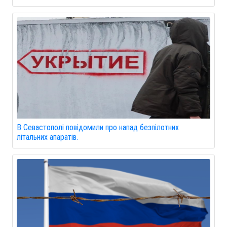
В Севастополі повідомили про напад безпілотних
літальних апаратів.