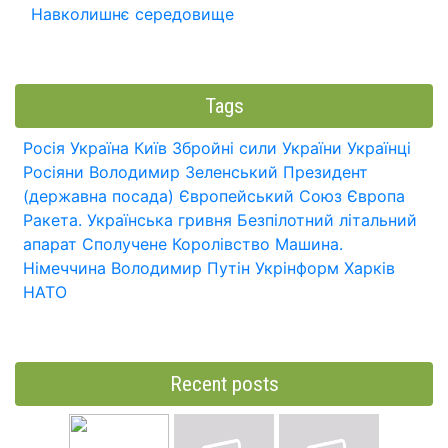
Навколишнє середовище
Tags
Росія
Україна
Київ
Збройні сили України
Українці
Росіяни
Володимир Зеленський
Президент
(державна посада)
Європейський Союз
Європа
Ракета.
Українська гривня
Безпілотний літальний
апарат
Сполучене Королівство
Машина.
Німеччина
Володимир Путін
Укрінформ
Харків
НАТО
Recent posts