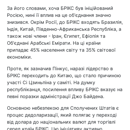
За його словами, хоча БРІКС був ініційований
Росією, нині її вплив на це об'єднання значно
знизився. Окрім Росії, до БРІКС входять Бразилія,
Індія, Китай, Південно-Африканська Республіка, а
також нові члени - Іран, Єгипет, Ефіопія та
Об'єднані Арабські Емірати. На ці країни
припадає 45% населення світу та 35% світової
економіки.
Проте, як зазначив Пінкус, наразі лідерство в
БРІКС переходить до Китаю, що стало причиною
участі Сі Цзиньпіна у саміті. На думку
республіканця, посилення впливу БРІКС вказує на
певні поразки адміністрації Джо Байдена.
Основною небезпекою для Сполучених Штатів є
процес дедоларизації, який полягає у переході
від долара до національних валют для торгівлі
серед країн БРІКС. Цю ініціативу активно