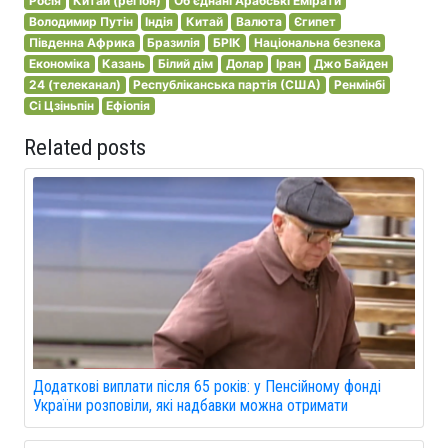
Росія
Китай (регіон)
Об'єднані Арабські Емірати
Володимир Путін
Індія
Китай
Валюта
Єгипет
Південна Африка
Бразилія
БРІК
Національна безпека
Економіка
Казань
Білий дім
Долар
Іран
Джо Байден
24 (телеканал)
Республіканська партія (США)
Ренмінбі
Сі Цзіньпін
Ефіопія
Related posts
Додаткові виплати після 65 років: у Пенсійному фонді
України розповіли, які надбавки можна отримати