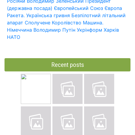
Росіяни
Володимир Зеленський
Президент
(державна посада)
Європейський Союз
Європа
Ракета.
Українська гривня
Безпілотний літальний
апарат
Сполучене Королівство
Машина.
Німеччина
Володимир Путін
Укрінформ
Харків
НАТО
Recent posts