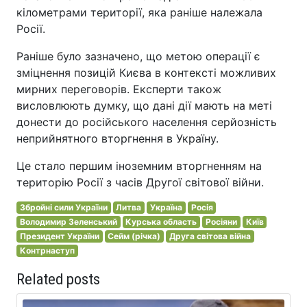
кілометрами території, яка раніше належала
Росії.
Раніше було зазначено, що метою операції є
зміцнення позицій Києва в контексті можливих
мирних переговорів. Експерти також
висловлюють думку, що дані дії мають на меті
донести до російського населення серйозність
неприйнятного вторгнення в Україну.
Це стало першим іноземним вторгненням на
територію Росії з часів Другої світової війни.
Збройні сили України
Литва
Україна
Росія
Володимир Зеленський
Курська область
Росіяни
Київ
Президент України
Сейм (річка)
Друга світова війна
Контрнаступ
Related posts