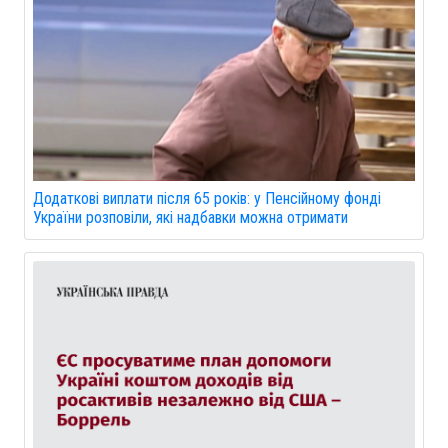
Додаткові виплати після 65 років: у Пенсійному фонді
України розповіли, які надбавки можна отримати