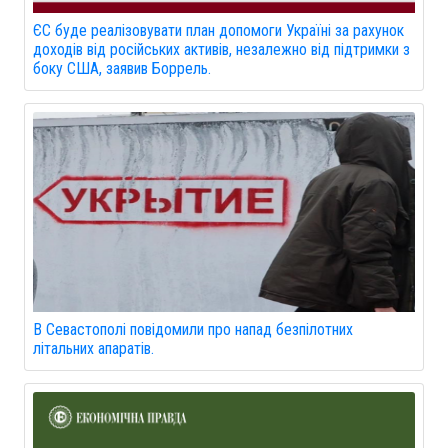
ЄС буде реалізовувати план допомоги Україні за рахунок
доходів від російських активів, незалежно від підтримки з
боку США, заявив Боррель.
В Севастополі повідомили про напад безпілотних
літальних апаратів.