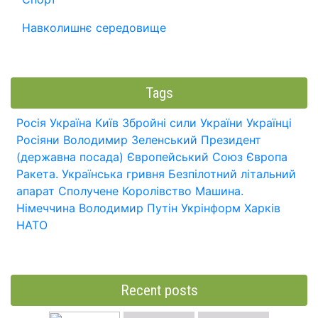
Навколишнє середовище
Tags
Росія
Україна
Київ
Збройні сили України
Українці
Росіяни
Володимир Зеленський
Президент
(державна посада)
Європейський Союз
Європа
Ракета.
Українська гривня
Безпілотний літальний
апарат
Сполучене Королівство
Машина.
Німеччина
Володимир Путін
Укрінформ
Харків
НАТО
Recent posts