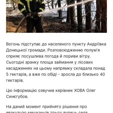
Вогонь підступає до населеного пункту Андріївка
Донецької громади. Розповсюдженню полум'я
сприяє посушлива погода й пориви вітру.
Сьогодні зранку площа займання у лісових
насадженнях на цьому напрямку складала понад
5 гектарів, а вже по обіді - зросла до близько 40
гектарів.
Цю інформацію озвучив керівник ХОВА Олег
Синєгубов.
На даний момент прийнято рішення про
евакуацію мешканців трьох вулиць села