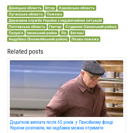
Донецька область
Вітер
Харківська область
Луганська область
Пожежа
Державна служба України з надзвичайних ситуацій
Полтавська область
Гектар
Студенок (Ізюмський район)
Полум'я
Ізюмський район
Ліс
Вогонь!
Андріївка (Балаклійський район)
Лісова пожежа
Related posts
Додаткові виплати після 65 років: у Пенсійному фонді
України розповіли, які надбавки можна отримати