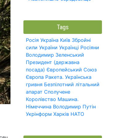
Tags
Росія
Україна
Київ
Збройні
сили України
Українці
Росіяни
Володимир Зеленський
Президент (державна
посада)
Європейський Союз
Європа
Ракета.
Українська
гривня
Безпілотний літальний
апарат
Сполучене
Королівство
Машина.
Німеччина
Володимир Путін
Укрінформ
Харків
НАТО
сяч,