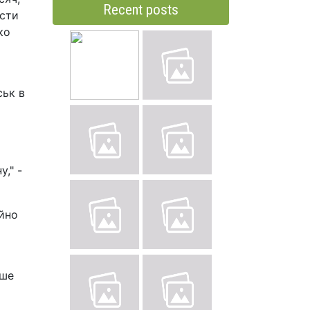
Recent posts
ести
ко
ськ в
," -
айно
іше