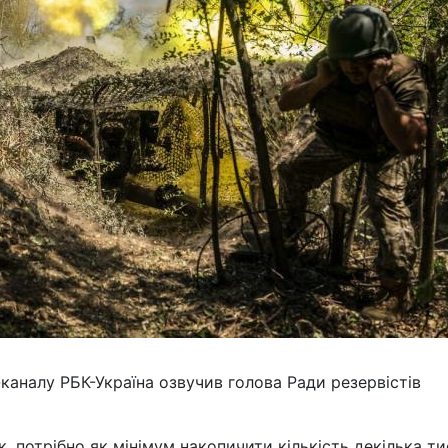
каналу РБК-Україна озвучив голова Ради резервістів
, потрібно як мінімум накопичити кількість декілька ти