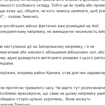
ількості особового складу. Тобто це їм треба або пров
, ще кому що, обіцяти, чи кого чимось налякати, щоб різ
ї", - сказав Тимочко.
и російських військ фактично вже розміщені на лінії
конкурентному напрямку, не зменшуючи чисельність вій
 наступальні дії на Запорізькому напрямку, і я не
магатиме або значного збільшення військових сил, або
у, адже доведеться витягувати резерви з цього регіону
країни.
поріжжя, зокрема район Кринки, став для них надзвич
ли протягом тривалого часу. Чи варто тут розпочинати
 Особливо враховуючи, що саме на цьому напрямку ран
обидвох сторін щільно укріплена... Вони можуть
зазначив Тимочко.