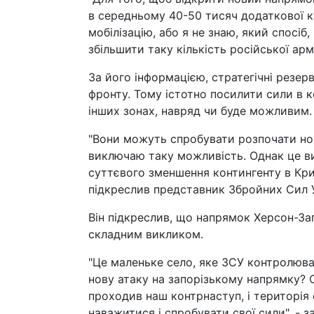
в середньому 40-50 тисяч додаткової к
мобілізацію, або я не знаю, який спосіб
збільшити таку кількість російської армі
За його інформацією, стратегічні резерв
фронту. Тому істотно посилити сили в 
інших зонах, навряд чи буде можливим.
"Вони можуть спробувати розпочати нові
виключаю таку можливість. Однак це ви
суттєвого зменшення контингенту в Крим
підкреслив представник Збройних Сил У
Він підкреслив, що напрямок Херсон-За
складним викликом.
"Це маленьке село, яке ЗСУ контролюва
нову атаку на запорізькому напрямку?
проходив наш контрнаступ, і територія 
наважитися і спробувати свої сили", - 