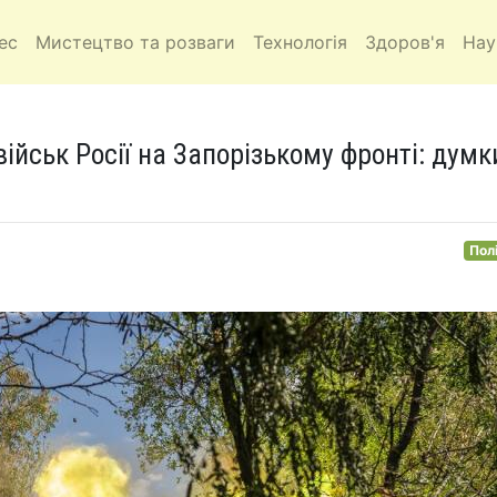
ес
Мистецтво та розваги
Технологія
Здоров'я
Нау
ійськ Росії на Запорізькому фронті: думк
Пол