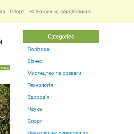
ка
Спорт
Навколишнє середовище
Categories
и
Політика
Бізнес
ітика
Мистецтво та розваги
Технологія
Здоров'я
Наука
Спорт
Навколишнє середовище