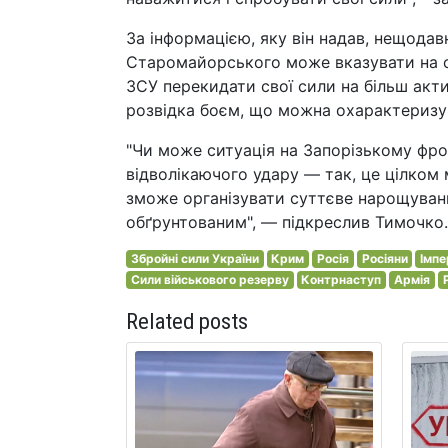
За інформацією, яку він надав, нещодав
Старомайорського може вказувати на с
ЗСУ перекидати свої сили на більш акт
розвідка боєм, що можна охарактеризув
"Чи може ситуація на Запорізькому фрон
відволікаючого удару — так, це цілко
зможе організувати суттєве нарощування
обґрунтованим", — підкреслив Тимочко.
Збройні сили України
Крим
Росія
Росіяни
Імпе
Сили військового резерву
Контрнаступ
Армія
Related posts