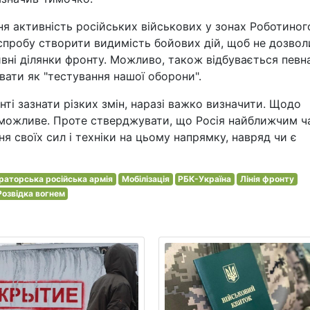
ня активність російських військових у зонах Роботиного
пробу створити видимість бойових дій, щоб не дозвол
ивні ділянки фронту. Можливо, також відбувається певн
ати як "тестування нашої оборони".
ті зазнати різких змін, наразі важко визначити. Щодо
м можливе. Проте стверджувати, що Росія найближчим 
 своїх сил і техніки на цьому напрямку, навряд чи є
раторська російська армія
Мобілізація
РБК-Україна
Лінія фронту
Розвідка вогнем