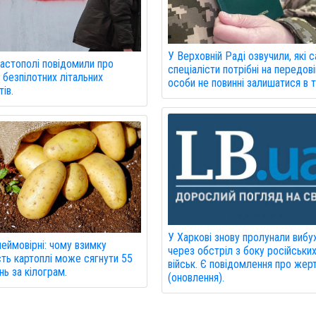
У Верховній Раді озвучили, які 
астополі повідомили про
спеціалісти потрібні на передовій
 безпілотних літальних
особи не повинні залишатися в т
ів.
У Харкові знову пролунали вибу
неймовірні: чому взимку
через обстріл з боку російськи
сть картоплі може сягнути 55
військ. Є повідомлення про жер
нь за кілограм.
(оновлення).