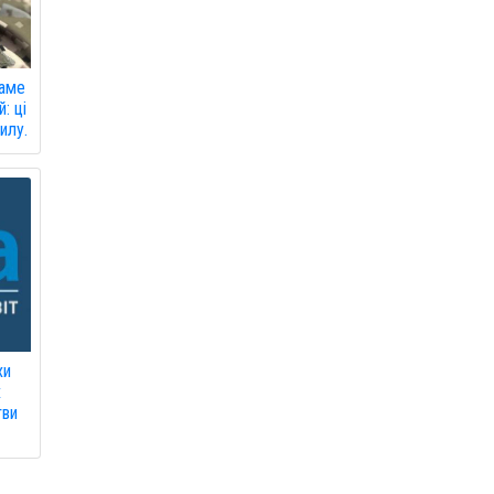
саме
: ці
илу.
хи
х
тви