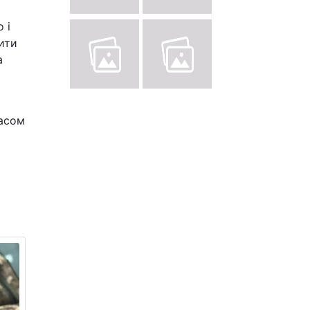
 і
ити
а
часом