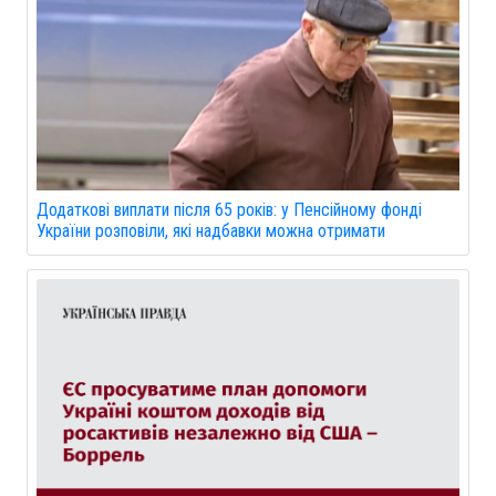
Додаткові виплати після 65 років: у Пенсійному фонді
України розповіли, які надбавки можна отримати