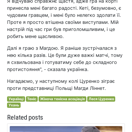
Я відчуваю справжнє щастя, адже гра на корті
принесла мені багато радості. Кеті, безумовно, є
чудовим гравцем, і мені було нелегко здолати її.
Проте я просто втішена своїми виступами. Мій
настрій під час гри був приголомшливим, і це
робить мене щасливою.
Далі я граю з Магдою. Я раніше зустрічалася з
нею кілька разів. Це були дуже важкі матчі, тому
я схвильована і готуватиму себе до складного
протистояння", - сказала українка.
Нагадаємо, у наступному колі Цуренко зіграє
проти представниці Польщі Магди Ліннет.
Українці
Теніс
Жіноча тенісна асоціація
Леся Цуренко
Ухань
Related posts