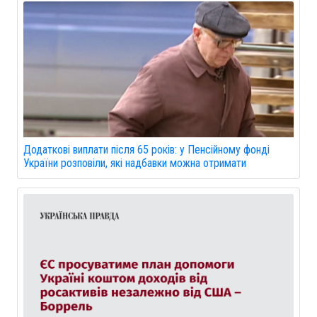
Додаткові виплати після 65 років: у Пенсійному фонді
України розповіли, які надбавки можна отримати