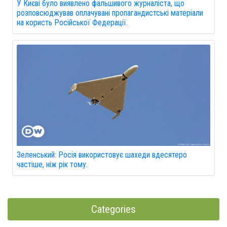
У Києві було виявлено фальшивого журналіста, що
розповсюджував оплачувані пропагандистські матеріали
на користь Російської Федерації.
Зеленський: Росія використовує шахеди вдесятеро
частіше, ніж рік тому.
Categories