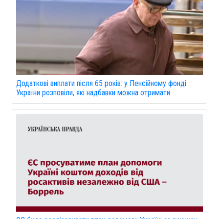
Додаткові виплати після 65 років: у Пенсійному фонді
України розповіли, які надбавки можна отримати