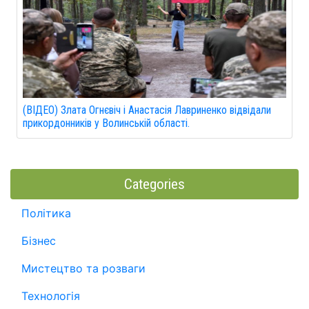
(ВІДЕО) Злата Огнєвіч і Анастасія Лавриненко відвідали
прикордонників у Волинській області.
Categories
Політика
Бізнес
Мистецтво та розваги
Технологія