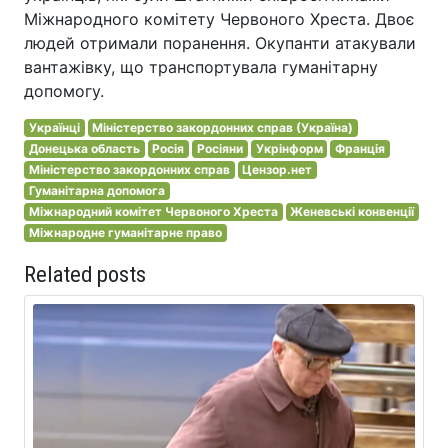
Міжнародного комітету Червоного Хреста. Двоє
людей отримали поранення. Окупанти атакували
вантажівку, що транспортувала гуманітарну
допомогу.
Українці
Міністерство закордонних справ (Україна)
Донецька область
Росія
Росіяни
Укрінформ
Франція
Міністерство закордонних справ
Цензор.нет
Гуманітарна допомога
Міжнародний комітет Червоного Хреста
Женевські конвенції
Міжнародне гуманітарне право
Related posts