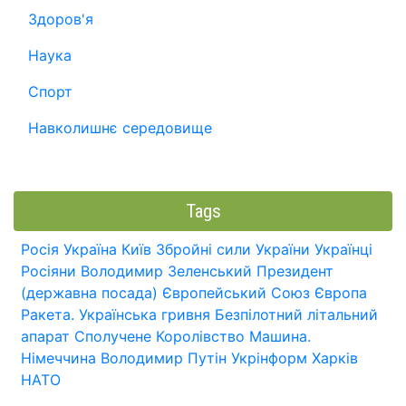
Здоров'я
Наука
Спорт
Навколишнє середовище
Tags
Росія
Україна
Київ
Збройні сили України
Українці
Росіяни
Володимир Зеленський
Президент
(державна посада)
Європейський Союз
Європа
Ракета.
Українська гривня
Безпілотний літальний
апарат
Сполучене Королівство
Машина.
Німеччина
Володимир Путін
Укрінформ
Харків
НАТО