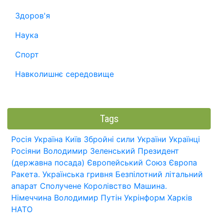
Здоров'я
Наука
Спорт
Навколишнє середовище
Tags
Росія
Україна
Київ
Збройні сили України
Українці
Росіяни
Володимир Зеленський
Президент
(державна посада)
Європейський Союз
Європа
Ракета.
Українська гривня
Безпілотний літальний
апарат
Сполучене Королівство
Машина.
Німеччина
Володимир Путін
Укрінформ
Харків
НАТО