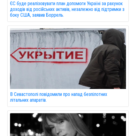
ЄС буде реалізовувати план допомоги Україні за рахунок
доходів від російських активів, незалежно від підтримки з
боку США, заявив Боррель.
В Севастополі повідомили про напад безпілотних
літальних апаратів.