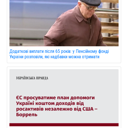
Додаткові виплати після 65 років: у Пенсійному фонді
України розповіли, які надбавки можна отримати