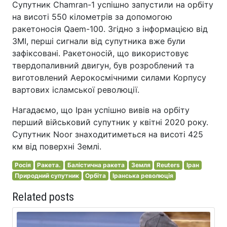
Супутник Chamran-1 успішно запустили на орбіту
на висоті 550 кілометрів за допомогою
ракетоносія Qaem-100. Згідно з інформацією від
ЗМІ, перші сигнали від супутника вже були
зафіксовані. Ракетоносій, що використовує
твердопаливний двигун, був розроблений та
виготовлений Аерокосмічними силами Корпусу
вартових ісламської революції.
Нагадаємо, що Іран успішно вивів на орбіту
перший військовий супутник у квітні 2020 року.
Супутник Noor знаходитиметься на висоті 425
км від поверхні Землі.
Росія
Ракета.
Балістична ракета
Земля
Reuters
Іран
Природний супутник
Орбіта
Іранська революція
Related posts