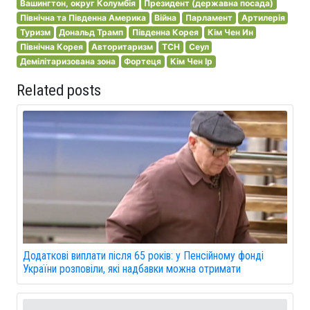
Вашингтон, округ Колумбія
Президент (державна посада)
Північна та Південна Америка
Війна
Парламент
Артилерія
Туризм
Дональд Трамп
Південна Корея
Кім Чен Ин
Північна Корея
Авторитаризм
ТСН
Сеул
Демілітаризована зона
Фортеця
Кім Чен Ір
Related posts
Додаткові виплати після 65 років: у Пенсійному фонді
України розповіли, які надбавки можна отримати