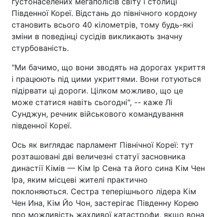
густонаселених мегаполісів світу і столиці
Південної Кореї. Відстань до північного кордону
становить всього 40 кілометрів, тому будь-які
зміни в поведінці сусідів викликають значну
стурбованість.
"Ми бачимо, що вони зводять на дорогах укриття
і працюють під цими укриттями. Вони готуються
підірвати ці дороги. Цілком можливо, що це
може статися навіть сьогодні", -- каже Лі
Сунджун, речник військового командування
південної Кореї.
Ось як виглядає парламент Північної Кореї: тут
розташовані дві величезні статуї засновника
династії Кімів — Кім Ір Сена та його сина Кім Чен
Іра, яким місцеві жителі практично
поклоняються. Сестра теперішнього лідера Кім
Чен Ина, Кім Йо Чон, застерігає Південну Корею
про можливість жахливої катастрофи, якщо вона