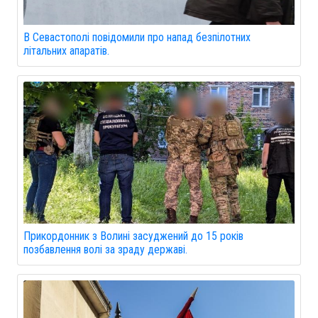
В Севастополі повідомили про напад безпілотних
літальних апаратів.
Прикордонник з Волині засуджений до 15 років
позбавлення волі за зраду державі.