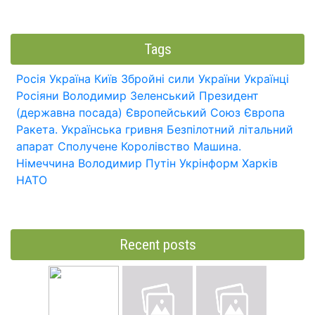
Tags
Росія
Україна
Київ
Збройні сили України
Українці
Росіяни
Володимир Зеленський
Президент
(державна посада)
Європейський Союз
Європа
Ракета.
Українська гривня
Безпілотний літальний
апарат
Сполучене Королівство
Машина.
Німеччина
Володимир Путін
Укрінформ
Харків
НАТО
Recent posts