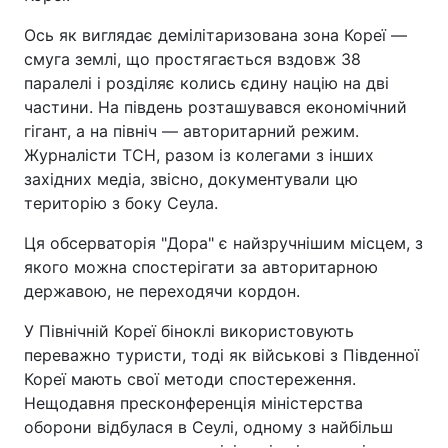
Ось як виглядає демілітаризована зона Кореї —
смуга землі, що простягається вздовж 38
паралелі і розділяє колись єдину націю на дві
частини. На південь розташувався економічний
гігант, а на північ — авторитарний режим.
Журналісти ТСН, разом із колегами з інших
західних медіа, звісно, документували цю
територію з боку Сеула.
Ця обсерваторія "Дора" є найзручнішим місцем, з
якого можна спостерігати за авторитарною
державою, не переходячи кордон.
У Північній Кореї біноклі використовують
переважно туристи, тоді як військові з Південної
Кореї мають свої методи спостереження.
Нещодавня пресконференція міністерства
оборони відбулася в Сеулі, одному з найбільш