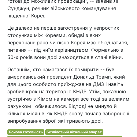
готові до можливих провокацій", -- заявив Лі
Сунджун, речник військового командування
південної Кореї.
Це далеко не перше загострення у непростих
стосунках між Кореями, обидві з яких
переконані: рано чи пізно Корея має об'єднатися,
питання -- під чиїм керівництвом. Формально з
50-х років вони досі знаходяться в стані війни.
Останнім, хто намагався їх помирити -- був
американський президент Дональд Трамп, який
для цього особисто приїжджав на ДМЗ і навіть
зробив крок на територію КНДР. Утім, показною
зустріччю з Кімом на камери все тоді за великим
рахунком і обмежилося. Відтоді не минуло й
кількох місяців, як КНДР знову почала заборонені
випробування зброї, які тривають досі.
Бойова готовність
Безпілотний літальний апарат