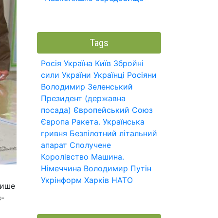
Tags
Росія
Україна
Київ
Збройні
сили України
Українці
Росіяни
Володимир Зеленський
Президент (державна
посада)
Європейський Союз
Європа
Ракета.
Українська
гривня
Безпілотний літальний
апарат
Сполучене
Королівство
Машина.
Німеччина
Володимир Путін
Укрінформ
Харків
НАТО
лише
в-