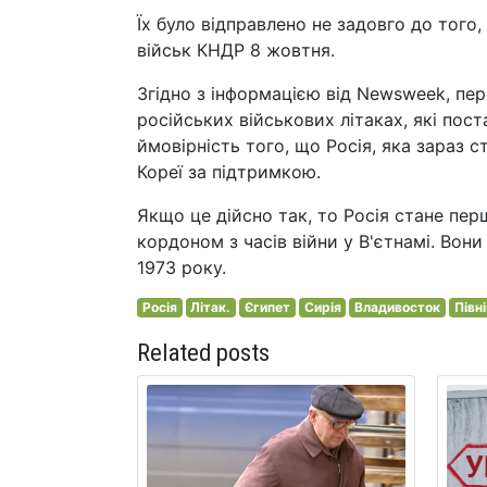
Їх було відправлено не задовго до того
військ КНДР 8 жовтня.
Згідно з інформацією від Newsweek, пе
російських військових літаках, які пос
ймовірність того, що Росія, яка зараз с
Кореї за підтримкою.
Якщо це дійсно так, то Росія стане перш
кордоном з часів війни у В'єтнамі. Вони
1973 року.
Росія
Літак.
Єгипет
Сирія
Владивосток
Півн
Related posts