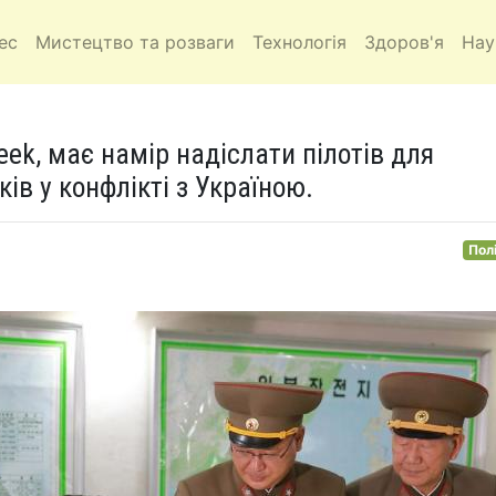
ес
Мистецтво та розваги
Технологія
Здоров'я
Нау
ek, має намір надіслати пілотів для
ів у конфлікті з Україною.
Пол