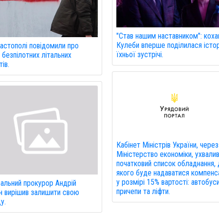
"Став нашим наставником": коха
Кулеби вперше поділилася істо
астополі повідомили про
їхньої зустрічі.
 безпілотних літальних
ів.
Кабінет Міністрів України, через
Міністерство економіки, ухвали
початковий список обладнання,
якого буде надаватися компенс
у розмірі 15% вартості: автобуси
альний прокурор Андрій
причепи та ліфти.
н вирішив залишити свою
у.