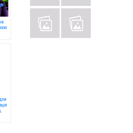
на
рією
в
 для
ація
,