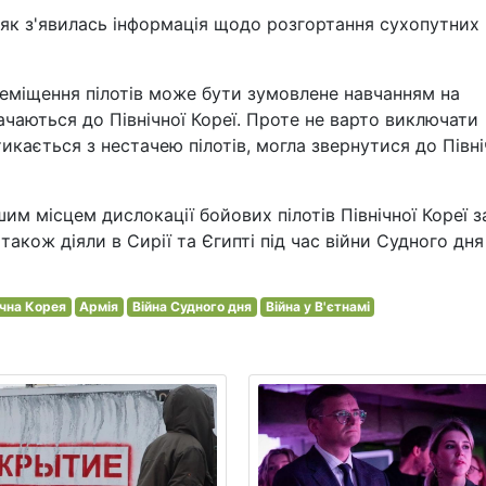
, як з'явилась інформація щодо розгортання сухопутних
реміщення пілотів може бути зумовлене навчанням на
тачаються до Північної Кореї. Проте не варто виключати
тикається з нестачею пілотів, могла звернутися до Півні
им місцем дислокації бойових пілотів Північної Кореї з
 також діяли в Сирії та Єгипті під час війни Судного дня
ічна Корея
Армія
Війна Судного дня
Війна у В'єтнамі