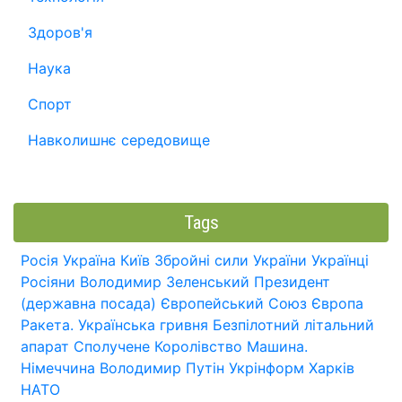
Здоров'я
Наука
Спорт
Навколишнє середовище
Tags
Росія
Україна
Київ
Збройні сили України
Українці
Росіяни
Володимир Зеленський
Президент
(державна посада)
Європейський Союз
Європа
Ракета.
Українська гривня
Безпілотний літальний
апарат
Сполучене Королівство
Машина.
Німеччина
Володимир Путін
Укрінформ
Харків
НАТО