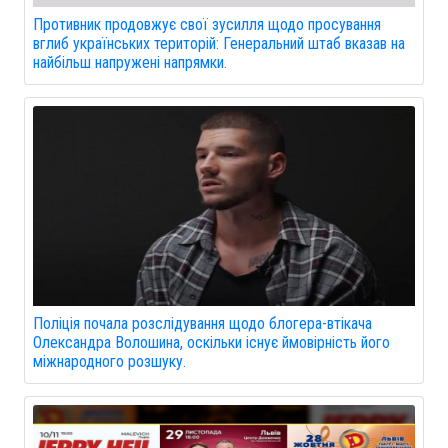
Противник продовжує свої зусилля щодо просування
вглиб українських територій: Генеральний штаб вказав на
найбільш напружені напрямки.
Поліція почала розслідування щодо блогера-втікача
Олександра Волошина, оскільки існує ймовірність його
міжнародного розшуку.