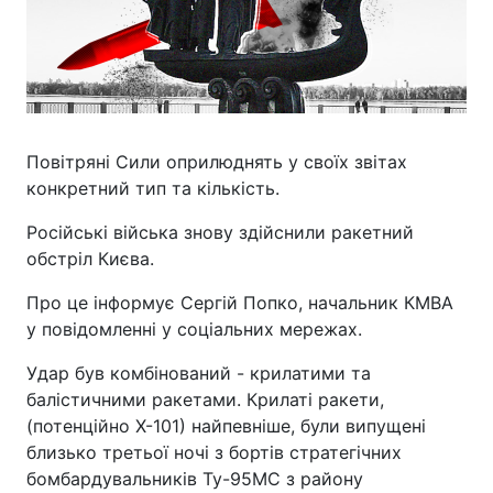
Повітряні Сили оприлюднять у своїх звітах
конкретний тип та кількість.
Російські війська знову здійснили ракетний
обстріл Києва.
Про це інформує Сергій Попко, начальник КМВА
у повідомленні у соціальних мережах.
Удар був комбінований - крилатими та
балістичними ракетами. Крилаті ракети,
(потенційно Х-101) найпевніше, були випущені
близько третьої ночі з бортів стратегічних
бомбардувальників Ту-95МС з району