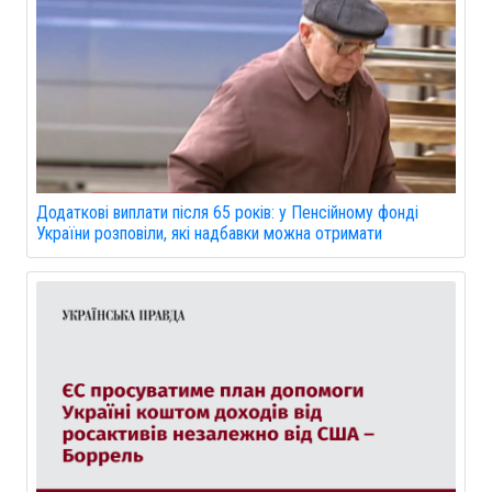
Додаткові виплати після 65 років: у Пенсійному фонді
України розповіли, які надбавки можна отримати