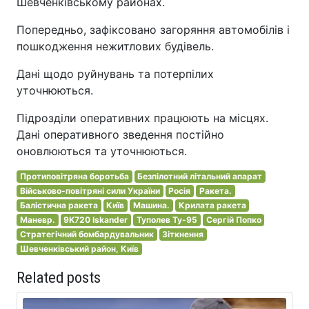
Шевченківському районах.
Попередньо, зафіксовано загоряння автомобілів і
пошкодження нежитлових будівель.
Дані щодо руйнувань та потерпілих
уточнюються.
Підрозділи оперативних працюють на місцях.
Дані оперативного зведення постійно
оновлюються та уточнюються.
Протиповітряна боротьба
Безпілотний літальний апарат
Військово-повітряні сили України
Росія
Ракета.
Балістична ракета
Київ
Машина.
Крилата ракета
Маневр.
9K720 Iskander
Туполев Ту-95
Сергій Попко
Стратегічний бомбардувальник
Зіткнення
Шевченківський район, Київ
Related posts