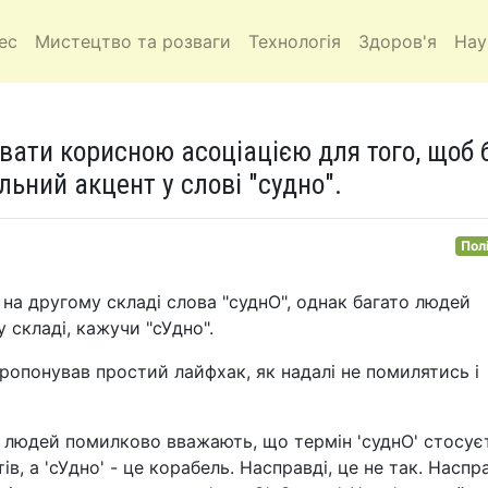
ес
Мистецтво та розваги
Технологія
Здоров'я
Нау
вати корисною асоціацією для того, щоб 
ьний акцент у слові "судно".
Пол
 на другому складі слова "суднО", однак багато людей
складі, кажучи "сУдно".
опонував простий лайфхак, як надалі не помилятись і
 людей помилково вважають, що термін 'суднО' стосує
, а 'сУдно' - це корабель. Насправді, це не так. Наспра