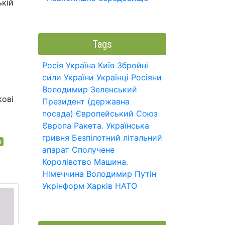
ькій
Tags
Росія
Україна
Київ
Збройні
сили України
Українці
Росіяни
Володимир Зеленський
кові
Президент (державна
посада)
Європейський Союз
Європа
Ракета.
Українська
гривня
Безпілотний літальний
ч
апарат
Сполучене
Королівство
Машина.
Німеччина
Володимир Путін
Укрінформ
Харків
НАТО