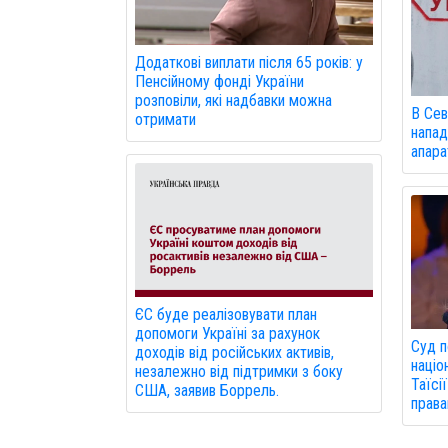
Додаткові виплати після 65 років: у
Пенсійному фонді України
розповіли, які надбавки можна
В Сев
отримати
напад
апарат
ЄС буде реалізовувати план
допомоги Україні за рахунок
Суд п
доходів від російських активів,
націо
незалежно від підтримки з боку
Таїсі
США, заявив Боррель.
права