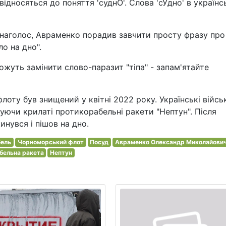
відносяться до поняття 'суднО'. Слова 'сУдно' в українс
наголос, Авраменко порадив завчити просту фразу про
о на дно".
уть замінити слово-паразит "тіпа" - запам'ятайте
оту був знищений у квітні 2022 року. Українські війсь
уючи крилаті протикорабельні ракети "Нептун". Після
нувся і пішов на дно.
бель
Чорноморський флот
Посуд
Авраменко Олександр Миколайови
бельна ракета
Нептун