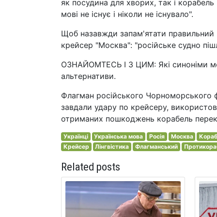
як посудина для хворих, так і корабель 
мові не існує і ніколи не існувало".
Щоб назавжди запам'ятати правильний 
крейсер "Москва": "російське судно пішл
ОЗНАЙОМТЕСЬ І З ЦИМ: Які синоніми мож
альтернативи.
Флагман російського Чорноморського фл
завдали удару по крейсеру, використов
отриманих пошкоджень корабель переки
Українці
Українська мова
Росія
Москва
Кора
Крейсер
Лінгвістика
Флагманський
Протикора
Related posts