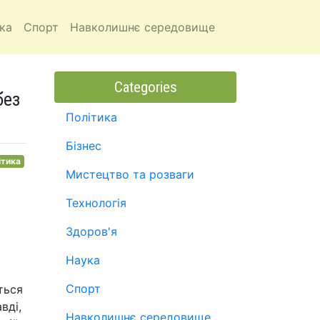
ка
Спорт
Навколишнє середовище
Categories
без
Політика
Бізнес
ітика
Мистецтво та розваги
Технологія
Здоров'я
Наука
Спорт
ться
вді,
Навколишнє середовище