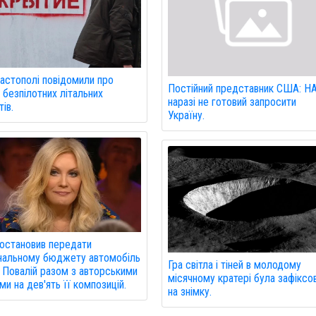
астополі повідомили про
Постійний представник США: Н
 безпілотних літальних
наразі не готовий запросити
ів.
Україну.
остановив передати
нальному бюджету автомобіль
Гра світла і тіней в молодому
ї Повалій разом з авторськими
місячному кратері була зафіксо
ми на дев'ять її композицій.
на знімку.