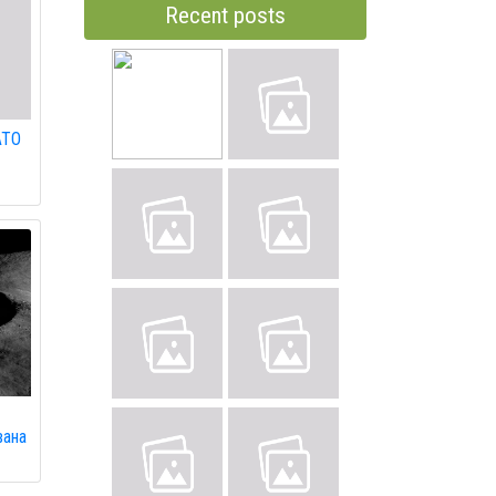
Recent posts
АТО
вана