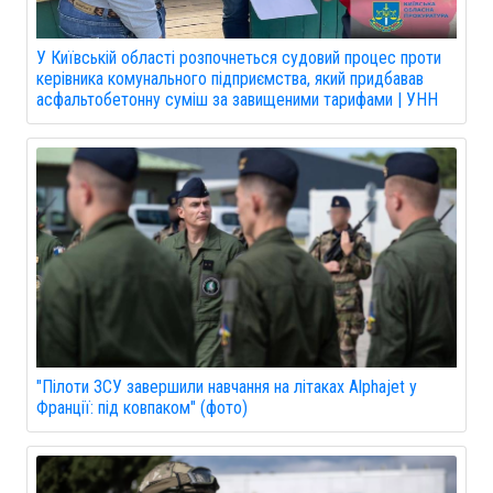
У Київській області розпочнеться судовий процес проти
керівника комунального підприємства, який придбавав
асфальтобетонну суміш за завищеними тарифами | УНН
"Пілоти ЗСУ завершили навчання на літаках Alphajet у
Франції: під ковпаком" (фото)