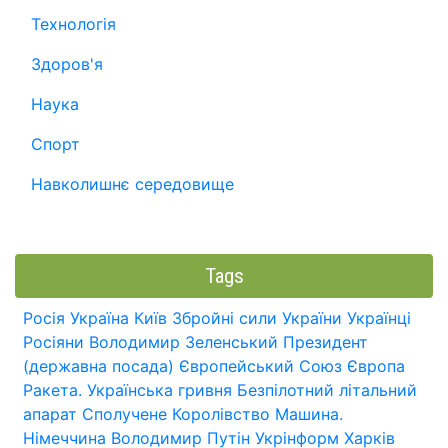
Технологія
Здоров'я
Наука
Спорт
Навколишнє середовище
Tags
Росія
Україна
Київ
Збройні сили України
Українці
Росіяни
Володимир Зеленський
Президент
(державна посада)
Європейський Союз
Європа
Ракета.
Українська гривня
Безпілотний літальний
апарат
Сполучене Королівство
Машина.
Німеччина
Володимир Путін
Укрінформ
Харків