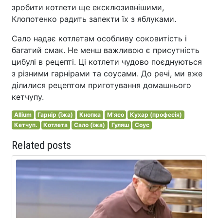
зробити котлети ще ексклюзивнішими,
Клопотенко радить запекти їх з яблуками.
Сало надає котлетам особливу соковитість і
багатий смак. Не менш важливою є присутність
цибулі в рецепті. Ці котлети чудово поєднуються
з різними гарнірами та соусами. До речі, ми вже
ділилися рецептом приготування домашнього
кетчупу.
Allium
Гарнір (їжа)
Кнопка
М'ясо
Кухар (професія)
Кетчуп.
Котлета
Сало (їжа)
Гуляш
Соус
Related posts