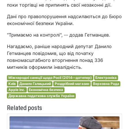
поки торгівці не припинять свої незаконні дії.
Дані про правопорушення надсилаються до Бюро
економічної безпеки України.
"Тримаємо на контролі", -- додав Гетманцев.
Нагадаємо, раніше народний депутат Данило
Гетманцев повідомив, що від початку
повномасштабного вторгнення понад 336
митників оформили інвалідність.
Міжнародні санкції щодо Росії (2014—дотепер)
Електроніка
Київ
Данило Галицький
Роздрібний магазин
Верховна Рада
Apple Inc.
Економічна безпека
Державна податкова служба України
Related posts