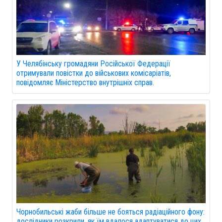
У Челябінську громадяни Російської Федерації
отримували повістки до військових комісаріатів,
повідомляє Міністерство внутрішніх справ.
Чорнобильські жаби більше не бояться радіаційного фону:
дослідники розкрили, як їм вдалося адаптуватися до цих