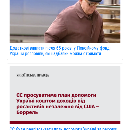
Додаткові виплати після 65 років: у Пенсійному фонді
України розповіли, які надбавки можна отримати
ЄС буде реалізовувати план допомоги Україні за рахунок