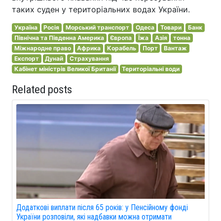
таких суден у територіальних водах України.
Україна
Росія
Морський транспорт
Одеса
Товари
Банк
Північна та Південна Америка
Європа
Їжа
Азія
тонна
Міжнародне право
Африка
Корабель
Порт
Вантаж
Експорт
Дунай
Страхування
Кабінет міністрів Великої Британії
Територіальні води
Related posts
Додаткові виплати після 65 років: у Пенсійному фонді
України розповіли, які надбавки можна отримати