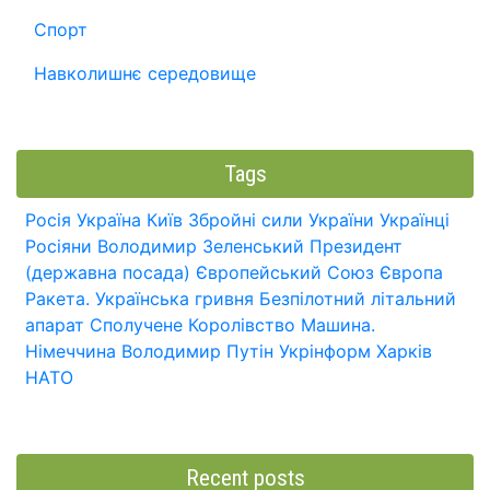
Спорт
Навколишнє середовище
Tags
Росія
Україна
Київ
Збройні сили України
Українці
Росіяни
Володимир Зеленський
Президент
(державна посада)
Європейський Союз
Європа
Ракета.
Українська гривня
Безпілотний літальний
апарат
Сполучене Королівство
Машина.
Німеччина
Володимир Путін
Укрінформ
Харків
НАТО
Recent posts