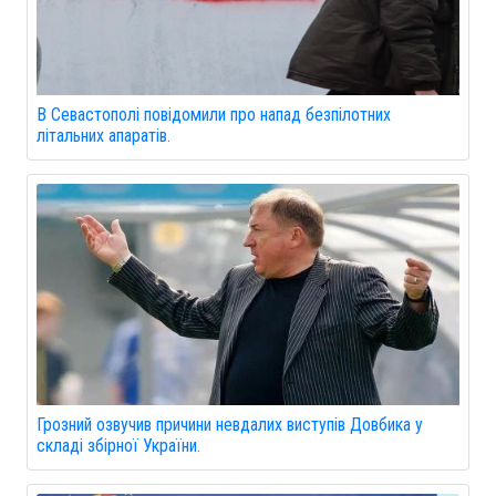
В Севастополі повідомили про напад безпілотних
літальних апаратів.
Грозний озвучив причини невдалих виступів Довбика у
складі збірної України.