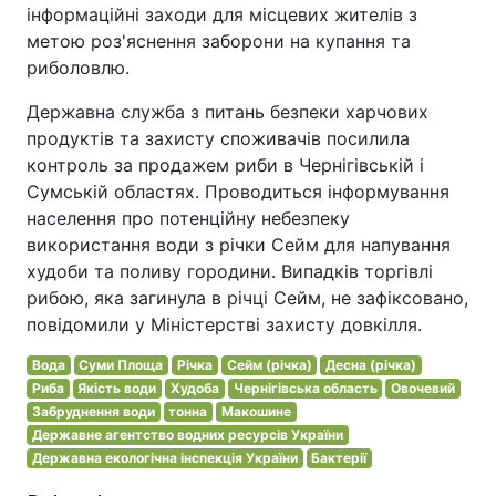
інформаційні заходи для місцевих жителів з
метою роз'яснення заборони на купання та
риболовлю.
Державна служба з питань безпеки харчових
продуктів та захисту споживачів посилила
контроль за продажем риби в Чернігівській і
Сумській областях. Проводиться інформування
населення про потенційну небезпеку
використання води з річки Сейм для напування
худоби та поливу городини. Випадків торгівлі
рибою, яка загинула в річці Сейм, не зафіксовано,
повідомили у Міністерстві захисту довкілля.
Вода
Суми Площа
Річка
Сейм (річка)
Десна (річка)
Риба
Якість води
Худоба
Чернігівська область
Овочевий
Забруднення води
тонна
Макошине
Державне агентство водних ресурсів України
Державна екологічна інспекція України
Бактерії