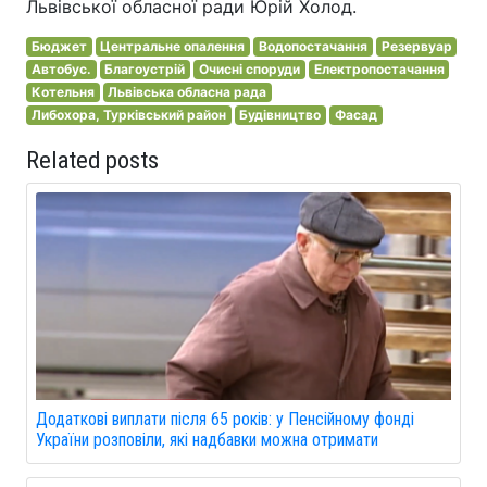
Львівської обласної ради Юрій Холод.
Бюджет
Центральне опалення
Водопостачання
Резервуар
Автобус.
Благоустрій
Очисні споруди
Електропостачання
Котельня
Львівська обласна рада
Либохора, Турківський район
Будівництво
Фасад
Related posts
Додаткові виплати після 65 років: у Пенсійному фонді
України розповіли, які надбавки можна отримати