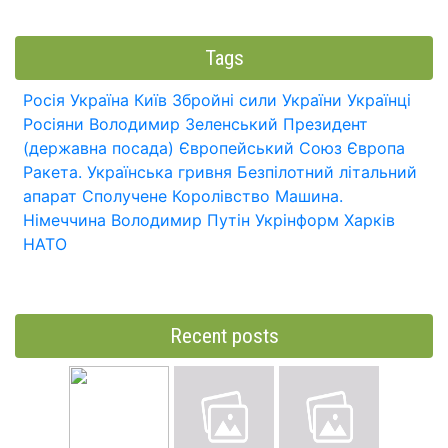
Tags
Росія
Україна
Київ
Збройні сили України
Українці
Росіяни
Володимир Зеленський
Президент
(державна посада)
Європейський Союз
Європа
Ракета.
Українська гривня
Безпілотний літальний
апарат
Сполучене Королівство
Машина.
Німеччина
Володимир Путін
Укрінформ
Харків
НАТО
Recent posts