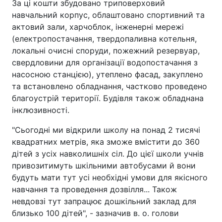
За ці кошти збудовано триповерховий
навчальний корпус, облаштовано спортивний та
актовий зали, харчоблок, інженерні мережі
(електропостачання, твердопаливна котельня,
локальні очисні споруди, пожежний резервуар,
свердловини для організації водопостачання з
насосною станцією), утеплено фасад, закуплено
та встановлено обладнання, частково проведено
благоустрій території. Будівля також обладнана
інклюзивності.
"Сьогодні ми відкрили школу на понад 2 тисячі
квадратних метрів, яка зможе вмістити до 360
дітей з усіх навколишніх сіл. До цієї школи учнів
привозитимуть шкільними автобусами й вони
будуть мати тут усі необхідні умови для якісного
навчання та проведення дозвілля... Також
невдовзі тут запрацює дошкільний заклад для
близько 100 дітей", - зазначив в. о. голови