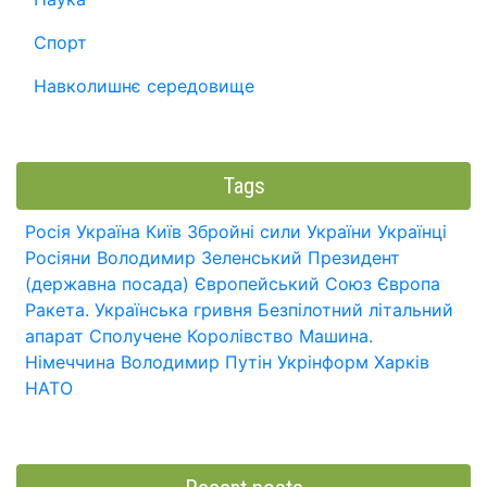
Спорт
Навколишнє середовище
Tags
Росія
Україна
Київ
Збройні сили України
Українці
Росіяни
Володимир Зеленський
Президент
(державна посада)
Європейський Союз
Європа
Ракета.
Українська гривня
Безпілотний літальний
апарат
Сполучене Королівство
Машина.
Німеччина
Володимир Путін
Укрінформ
Харків
НАТО