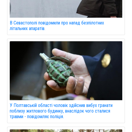
В Севастополі повідомили про напад безпілотних
літальних апаратів.
У Полтавській області чоловік здійснив вибух гранати
поблизу житлового будинку, внаслідок чого сталися
травми - повідомляє поліція.