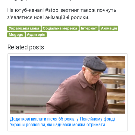
На ютуб-каналі #stop_sexтинг також почнуть
з'являтися нові анімаційні ролики.
Українська мова
Соціальна мережа
Інтернет
Анімація
Megogo
Аудиторія
Related posts
Додаткові виплати після 65 років: у Пенсійному фонді
України розповіли, які надбавки можна отримати