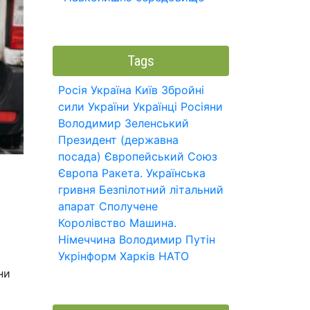
Tags
Росія
Україна
Київ
Збройні
сили України
Українці
Росіяни
Володимир Зеленський
Президент (державна
посада)
Європейський Союз
Європа
Ракета.
Українська
гривня
Безпілотний літальний
апарат
Сполучене
Королівство
Машина.
Німеччина
Володимир Путін
Укрінформ
Харків
НАТО
ни