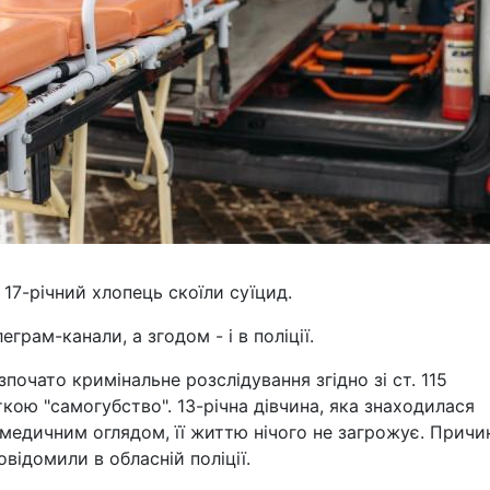
а 17-річний хлопець скоїли суїцид.
грам-канали, а згодом - і в поліції.
почато кримінальне розслідування згідно зі ст. 115
кою "самогубство". 13-річна дівчина, яка знаходилася
д медичним оглядом, її життю нічого не загрожує. Причи
відомили в обласній поліції.