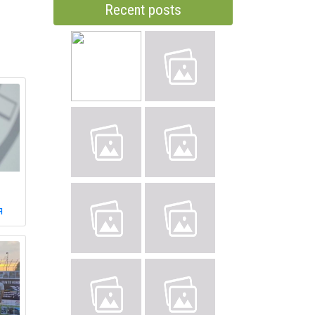
Recent posts
і
я