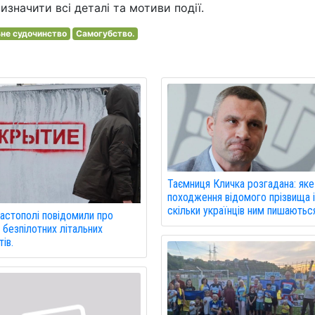
изначити всі деталі та мотиви події.
не судочинство
Самогубство.
Таємниця Кличка розгадана: яке
походження відомого прізвища 
скільки українців ним пишаютьс
астополі повідомили про
 безпілотних літальних
ів.