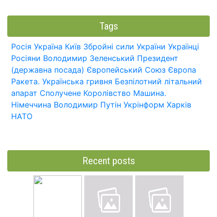
Tags
Росія
Україна
Київ
Збройні сили України
Українці
Росіяни
Володимир Зеленський
Президент
(державна посада)
Європейський Союз
Європа
Ракета.
Українська гривня
Безпілотний літальний
апарат
Сполучене Королівство
Машина.
Німеччина
Володимир Путін
Укрінформ
Харків
НАТО
Recent posts