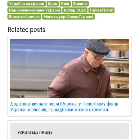
Українська гривня
Євро
Київ
Валюта
Національний банк України
Долар США
ПриватБанк
Валютний ринок
Монети української гривні
Related posts
Додаткові виплати після 65 років: у Пенсійному фонді
України розповіли, які надбавки можна отримати