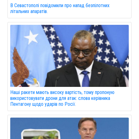
В Севастополі повідомили про напад безпілотних
літальних апаратів.
Наші ракети мають високу вартість, тому пропоную
використовувати дрони для атак: слова керівника
Пентагону щодо ударів по Росії.