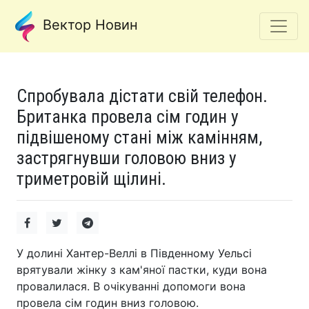
Вектор Новин
Спробувала дістати свій телефон.
Британка провела сім годин у
підвішеному стані між камінням,
застрягнувши головою вниз у
триметровій щілині.
У долині Хантер-Веллі в Південному Уельсі
врятували жінку з кам'яної пастки, куди вона
провалилася. В очікуванні допомоги вона
провела сім годин вниз головою.