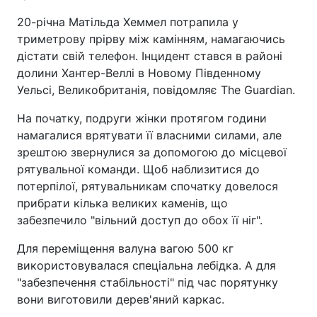
20-річна Матільда Хеммел потрапила у
триметрову прірву між камінням, намагаючись
дістати свій телефон. Інцидент стався в районі
долини Хантер-Веллі в Новому Південному
Уельсі, Великобританія, повідомляє The Guardian.
На початку, подруги жінки протягом години
намагалися врятувати її власними силами, але
зрештою звернулися за допомогою до місцевої
рятувальної команди. Щоб наблизитися до
потерпілої, рятувальникам спочатку довелося
прибрати кілька великих каменів, що
забезпечило "вільний доступ до обох її ніг".
Для переміщення валуна вагою 500 кг
використовувалася спеціальна лебідка. А для
"забезпечення стабільності" під час порятунку
вони виготовили дерев'яний каркас.