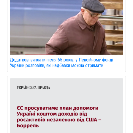
Додаткові виплати після 65 років: у Пенсійному фонді
України розповіли, які надбавки можна отримати