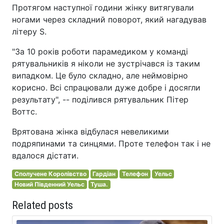
Протягом наступної години жінку витягували
ногами через складний поворот, який нагадував
літеру S.
"За 10 років роботи парамедиком у команді
рятувальників я ніколи не зустрічався із таким
випадком. Це було складно, але неймовірно
корисно. Всі спрацювали дуже добре і досягли
результату", -- поділився рятувальник Пітер
Воттс.
Врятована жінка відбулася невеликими
подряпинами та синцями. Проте телефон так і не
вдалося дістати.
Сполучене Королівство
Гардіан
Телефон
Уельс
Новий Південний Уельс
Туша.
Related posts