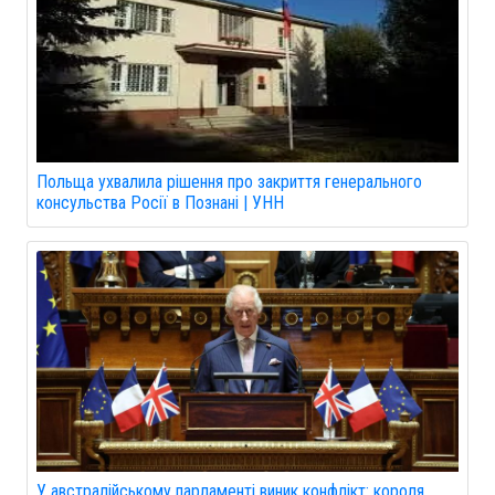
Польща ухвалила рішення про закриття генерального
консульства Росії в Познані | УНН
У австралійському парламенті виник конфлікт: короля