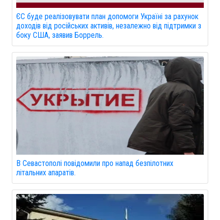
ЄС буде реалізовувати план допомоги Україні за рахунок
доходів від російських активів, незалежно від підтримки з
боку США, заявив Боррель.
В Севастополі повідомили про напад безпілотних
літальних апаратів.