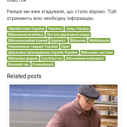
Раніше ми вже згадували, що стало відомо: ТЦК
отримають всю необхідну інформацію.
Збройні сили України
Українці
Уряд України
Військовослужбовці
Органи державної влади
Військовозобов'язаний
Адвокат.
Військові
Мобілізація
Національна гвардія України
Одяг
Державна прикордонна служба України
Військова частина
Військова форма
Суспільство
Військовий комісаріат
Воєнний час
Комунікація
Related posts