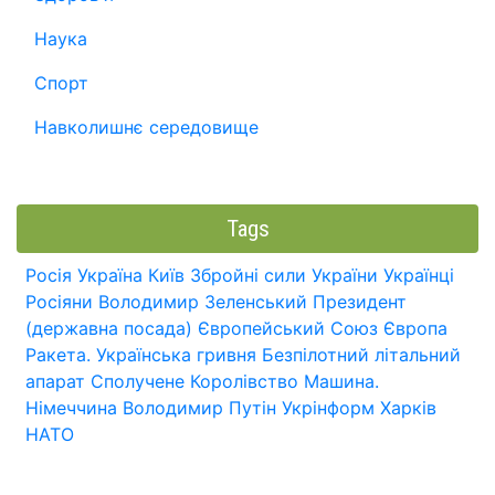
Наука
Спорт
Навколишнє середовище
Tags
Росія
Україна
Київ
Збройні сили України
Українці
Росіяни
Володимир Зеленський
Президент
(державна посада)
Європейський Союз
Європа
Ракета.
Українська гривня
Безпілотний літальний
апарат
Сполучене Королівство
Машина.
Німеччина
Володимир Путін
Укрінформ
Харків
НАТО