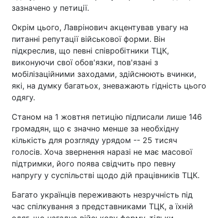
зазначено у петиції.
Окрім цього, Лаврінович акцентував увагу на
питанні репутації військової форми. Він
підкреслив, що певні співробітники ТЦК,
виконуючи свої обов'язки, пов'язані з
мобілізаційними заходами, здійснюють вчинки,
які, на думку багатьох, зневажають гідність цього
одягу.
Станом на 1 жовтня петицію підписали лише 146
громадян, що є значно менше за необхідну
кількість для розгляду урядом -- 25 тисяч
голосів. Хоча звернення наразі не має масової
підтримки, його поява свідчить про певну
напругу у суспільстві щодо дій працівників ТЦК.
Багато українців переживають незручність під
час спілкування з представниками ТЦК, а їхній
одяг, що нагадує військову форму, тільки