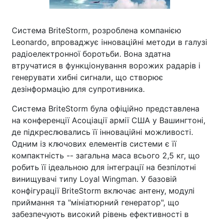
Система BriteStorm, розроблена компанією
Leonardo, впроваджує інноваційні методи в галузі
радіоелектронної боротьби. Вона здатна
втручатися в функціонування ворожих радарів і
генерувати хибні сигнали, що створює
дезінформацію для супротивника.
Система BriteStorm була офіційно представлена
на конференції Асоціації армії США у Вашингтоні,
де підкреслювались її інноваційні можливості.
Одним із ключових елементів системи є її
компактність -- загальна маса всього 2,5 кг, що
робить її ідеальною для інтеграції на безпілотні
винищувачі типу Loyal Wingman. У базовій
конфігурації BriteStorm включає антену, модулі
приймання та "мініатюрний генератор", що
забезпечують високий рівень ефективності в