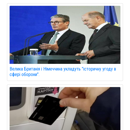
Велика Британія і Німеччина укладуть "історичну угоду в
сфері оборони".