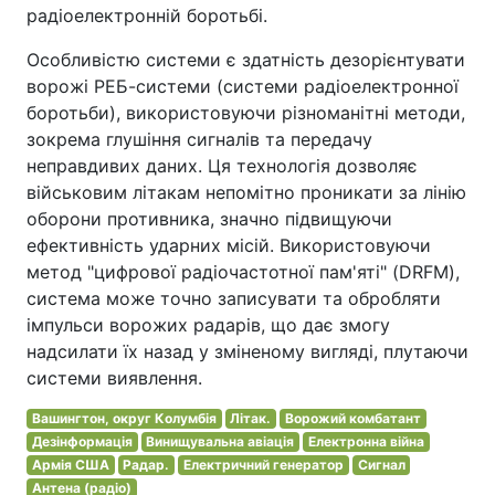
радіоелектронній боротьбі.
Особливістю системи є здатність дезорієнтувати
ворожі РЕБ-системи (системи радіоелектронної
боротьби), використовуючи різноманітні методи,
зокрема глушіння сигналів та передачу
неправдивих даних. Ця технологія дозволяє
військовим літакам непомітно проникати за лінію
оборони противника, значно підвищуючи
ефективність ударних місій. Використовуючи
метод "цифрової радіочастотної пам'яті" (DRFM),
система може точно записувати та обробляти
імпульси ворожих радарів, що дає змогу
надсилати їх назад у зміненому вигляді, плутаючи
системи виявлення.
Вашингтон, округ Колумбія
Літак.
Ворожий комбатант
Дезінформація
Винищувальна авіація
Електронна війна
Армія США
Радар.
Електричний генератор
Сигнал
Антена (радіо)