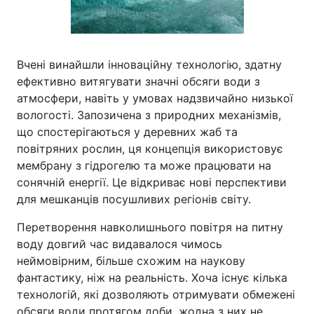
Вчені винайшли інноваційну технологію, здатну
ефективно витягувати значні обсяги води з
атмосфери, навіть у умовах надзвичайно низької
вологості. Запозичена з природних механізмів,
що спостерігаються у деревних жаб та
повітряних рослин, ця концепція використовує
мембрану з гідрогелю та може працювати на
сонячній енергії. Це відкриває нові перспективи
для мешканців посушливих регіонів світу.
Перетворення навколишнього повітря на питну
воду довгий час видавалося чимось
неймовірним, більше схожим на наукову
фантастику, ніж на реальність. Хоча існує кілька
технологій, які дозволяють отримувати обмежені
обсяги води протягом доби, жодна з них не