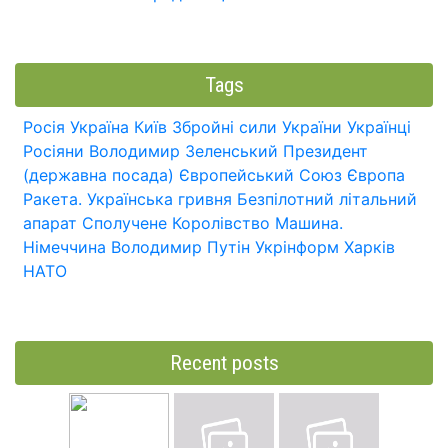
Tags
Росія
Україна
Київ
Збройні сили України
Українці
Росіяни
Володимир Зеленський
Президент
(державна посада)
Європейський Союз
Європа
Ракета.
Українська гривня
Безпілотний літальний
апарат
Сполучене Королівство
Машина.
Німеччина
Володимир Путін
Укрінформ
Харків
НАТО
Recent posts