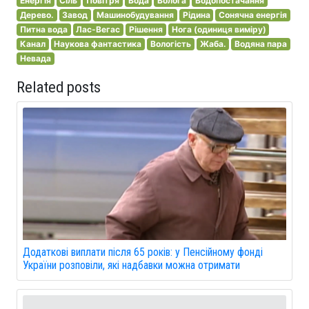
Енергія
Сіль
Повітря
Вода
Волога
Водопостачання
Дерево.
Завод
Машинобудування
Рідина
Сонячна енергія
Питна вода
Лас-Вегас
Рішення
Нога (одиниця виміру)
Канал
Наукова фантастика
Вологість
Жаба.
Водяна пара
Невада
Related posts
Додаткові виплати після 65 років: у Пенсійному фонді
України розповіли, які надбавки можна отримати