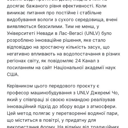
досягає бажаного рівня ефективності. Коли
виникає питання про постійне і стабільне
видобування вологи з сухого середовища, вчені
виявляються безсилими. Тим не менш, у
Університеті Невади в Лас-Вегасі (UNLV) було
розроблено інноваційне рішення, яке стало
відповіддю на зростаючу кількість засух, що
негативно впливають на водопостачання в різних
регіонах світу, як повідомляє 24 Канал з
посиланням на сайт Національної академії наук
США.
Керівником цього передового проєкту є
професор машинобудування з UNLV Джеремі Чо,
який у співпраці зі своєю командою реалізував
інноваційний підхід до збору води з атмосфери.
Цей метод полягає у перетворенні водяної пари,
що міститься в повітрі, у придатну для
використання форму. На відміну від традиційних