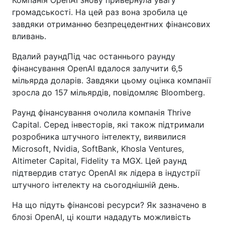
Компанія OpenAI знову привернула увагу
громадськості. На цей раз вона зробила це
завдяки отриманню безпрецедентних фінансових
вливань.
Вдалий раундПід час останнього раунду
фінансування OpenAI вдалося залучити 6,5
мільярда доларів. Завдяки цьому оцінка компанії
зросла до 157 мільярдів, повідомляє Bloomberg.
Раунд фінансування очолила компанія Thrive
Capital. Серед інвесторів, які також підтримали
розробника штучного інтелекту, виявилися
Microsoft, Nvidia, SoftBank, Khosla Ventures,
Altimeter Capital, Fidelity та MGX. Цей раунд
підтвердив статус OpenAI як лідера в індустрії
штучного інтелекту на сьогоднішній день.
На що підуть фінансові ресурси? Як зазначено в
блозі OpenAI, ці кошти нададуть можливість