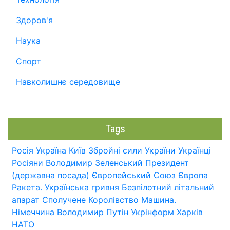
Здоров'я
Наука
Спорт
Навколишнє середовище
Tags
Росія
Україна
Київ
Збройні сили України
Українці
Росіяни
Володимир Зеленський
Президент
(державна посада)
Європейський Союз
Європа
Ракета.
Українська гривня
Безпілотний літальний
апарат
Сполучене Королівство
Машина.
Німеччина
Володимир Путін
Укрінформ
Харків
НАТО