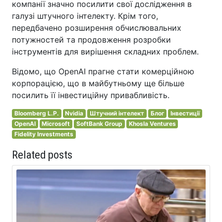
компанії значно посилити свої дослідження в
галузі штучного інтелекту. Крім того,
передбачено розширення обчислювальних
потужностей та продовження розробки
інструментів для вирішення складних проблем.
Відомо, що OpenAI прагне стати комерційною
корпорацією, що в майбутньому ще більше
посилить її інвестиційну привабливість.
Bloomberg L.P.
Nvidia
Штучний інтелект
Блог
Інвестиції
OpenAI
Microsoft
SoftBank Group
Khosla Ventures
Fidelity Investments
Related posts