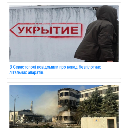
В Севастополі повідомили про напад безпілотних
літальних апаратів.