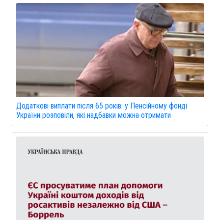
Додаткові виплати після 65 років: у Пенсійному фонді
України розповіли, які надбавки можна отримати