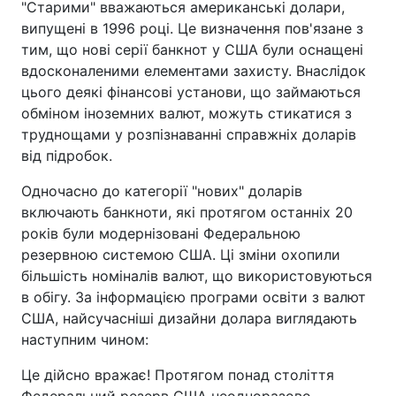
"Старими" вважаються американські долари,
випущені в 1996 році. Це визначення пов'язане з
тим, що нові серії банкнот у США були оснащені
вдосконаленими елементами захисту. Внаслідок
цього деякі фінансові установи, що займаються
обміном іноземних валют, можуть стикатися з
труднощами у розпізнаванні справжніх доларів
від підробок.
Одночасно до категорії "нових" доларів
включають банкноти, які протягом останніх 20
років були модернізовані Федеральною
резервною системою США. Ці зміни охопили
більшість номіналів валют, що використовуються
в обігу. За інформацією програми освіти з валют
США, найсучасніші дизайни долара виглядають
наступним чином:
Це дійсно вражає! Протягом понад століття