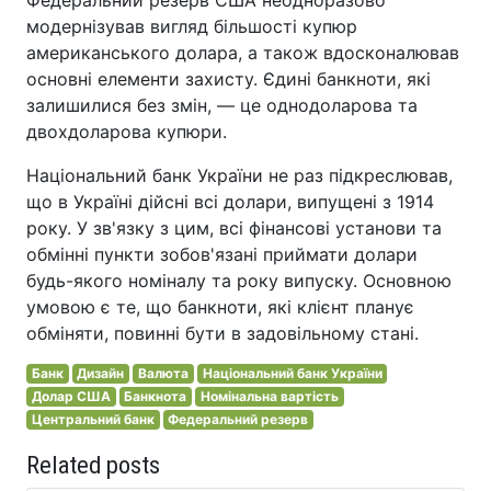
Федеральний резерв США неодноразово
модернізував вигляд більшості купюр
американського долара, а також вдосконалював
основні елементи захисту. Єдині банкноти, які
залишилися без змін, — це однодоларова та
двохдоларова купюри.
Національний банк України не раз підкреслював,
що в Україні дійсні всі долари, випущені з 1914
року. У зв'язку з цим, всі фінансові установи та
обмінні пункти зобов'язані приймати долари
будь-якого номіналу та року випуску. Основною
умовою є те, що банкноти, які клієнт планує
обміняти, повинні бути в задовільному стані.
Банк
Дизайн
Валюта
Національний банк України
Долар США
Банкнота
Номінальна вартість
Центральний банк
Федеральний резерв
Related posts