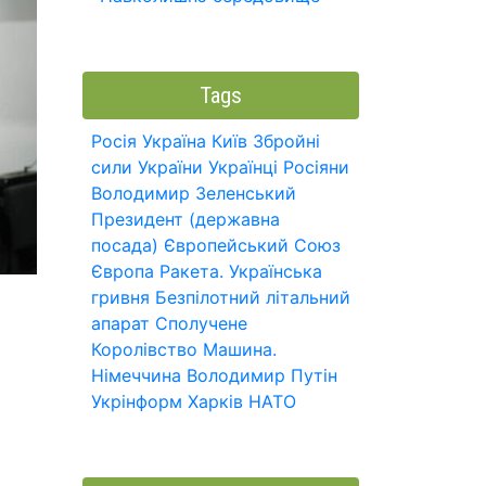
Tags
Росія
Україна
Київ
Збройні
сили України
Українці
Росіяни
Володимир Зеленський
Президент (державна
посада)
Європейський Союз
Європа
Ракета.
Українська
гривня
Безпілотний літальний
апарат
Сполучене
Королівство
Машина.
Німеччина
Володимир Путін
Укрінформ
Харків
НАТО
я