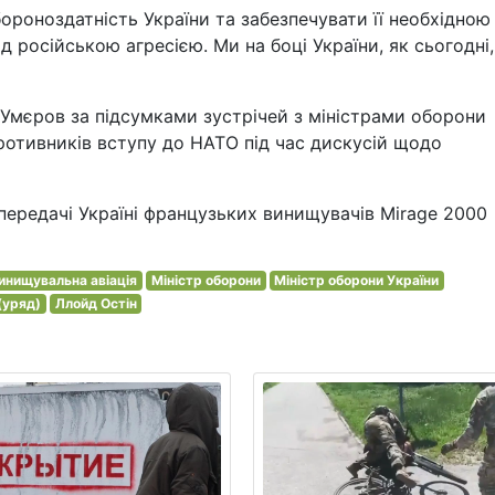
ороноздатність України та забезпечувати її необхідною
російською агресією. Ми на боці України, як сьогодні,
 Умєров за підсумками зустрічей з міністрами оборони
ротивників вступу до НАТО під час дискусій щодо
 передачі Україні французьких винищувачів Mirage 2000
инищувальна авіація
Міністр оборони
Міністр оборони України
(уряд)
Ллойд Остін