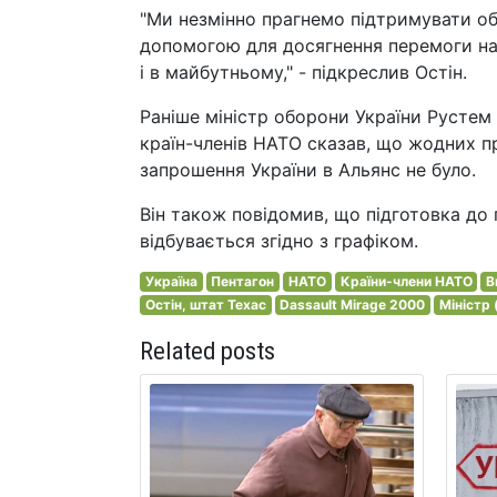
"Ми незмінно прагнемо підтримувати об
допомогою для досягнення перемоги над 
і в майбутньому," - підкреслив Остін.
Раніше міністр оборони України Рустем
країн-членів НАТО сказав, що жодних п
запрошення України в Альянс не було.
Він також повідомив, що підготовка до
відбувається згідно з графіком.
Україна
Пентагон
НАТО
Країни-члени НАТО
В
Остін, штат Техас
Dassault Mirage 2000
Міністр 
Related posts