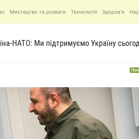
ес
Мистецтво та розваги
Технологія
Здоров'я
Нау
їна-НАТО: Ми підтримуємо Україну сьогод
Пол