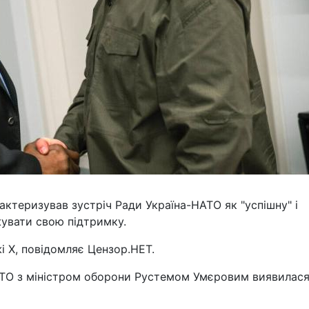
ктеризував зустріч Ради Україна-НАТО як "успішну" і
жувати свою підтримку.
 X, повідомляє Цензор.НЕТ.
НАТО з міністром оборони Рустемом Умєровим виявилас