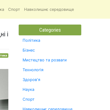
ка
Спорт
Навколишнє середовище
Categories
ні і
Політика
Бізнес
ітика
Мистецтво та розваги
Технологія
Здоров'я
Наука
Спорт
Навколишнє середовище