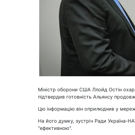
Міністр оборони США Ллойд Остін охара
підтвердив готовність Альянсу продов
Цю інформацію він оприлюднив у мережі
На його думку, зустріч Ради Україна-
"ефективною".