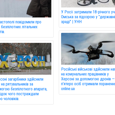
У Росії затримали 18-річного уч
Омська за підозрою у "державн
зраді" | УНН
астополі повідомили про
 безпілотних літальних
ів.
Російські військові здійснили н
на комунальних працівників у
Херсоні за допомогою дронів —
соні загарбники здійснили
п’ятеро осіб отримали пораненн
 на рятувальників за
online.ua
огою безпілотного апарата,
ідок чого постраждали
о чоловіків.