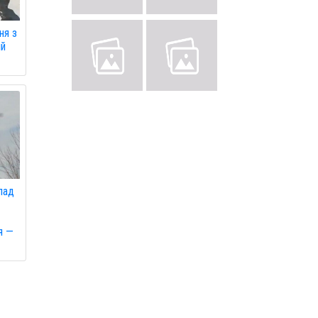
ня з
ій
апад
я —