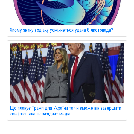
Якому знаку зодіаку усміхнеться удача 8 листопада?
Що планує Трамп для України та чи зможе він завершити
конфлікт: аналіз західних медіа