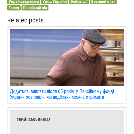
Українська мова
Уряд України
Бойові дії
Воєнний стан
Голод
Пенсійний вік
Related posts
Додаткові виплати після 65 років: у Пенсійному фонді
України розповіли, які надбавки можна отримати