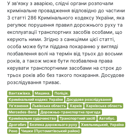
У зв'язку з аварією, слідчі органи розпочали
кримінальне провадження відповідно до частини
3 статті 286 Кримінального кодексу України, яка
регулює порушення правил дорожнього руху та
експлуатації транспортних засобів особами, що
керують ними. Згідно з санкціями цієї статті,
особа може бути піддана покаранню у вигляді
позбавлення волі на термін від трьох до восьми
років, а також може бути позбавлена права
керувати транспортними засобами на строк до
трьох років або без такого покарання. Досудове
розслідування триває.
Вантажівка.
Машина.
Поліція.
Кримінальний кодекс України
Досудове розслідування
Ув'язнення
Львівська область
Харків
Харківська область
Mercedes-Benz
Дорожньо-транспортна пригода
Кримінальне судочинство
Транспортний засіб
Автобус.
Дрогобич
Безпека дорожнього руху
Хмельницький, Україна
Рено
Чишки (Пустомитівський район)