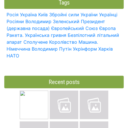
Tags
Росія
Україна
Київ
Збройні сили України
Українці
Росіяни
Володимир Зеленський
Президент
(державна посада)
Європейський Союз
Європа
Ракета.
Українська гривня
Безпілотний літальний
апарат
Сполучене Королівство
Машина.
Німеччина
Володимир Путін
Укрінформ
Харків
НАТО
Recent posts