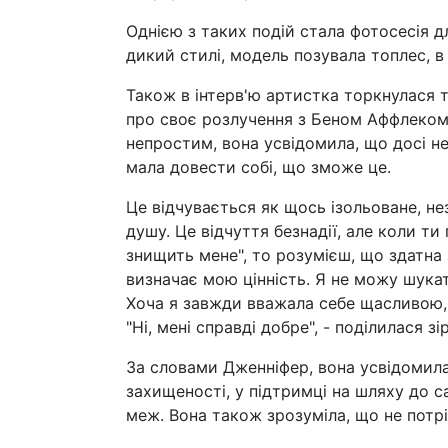
Однією з таких подій стала фотосесія д
дикий стилі, модель позувала топлес, в
Також в інтерв'ю артистка торкнулася 
про своє розлучення з Беном Аффлеком, 
непростим, вона усвідомила, що досі не 
мала довести собі, що зможе це.
Це відчувається як щось ізольоване, не
душу. Це відчуття безнадії, але коли ти
знищить мене", то розумієш, що здатна 
визначає мою цінність. Я не можу шука
Хоча я завжди вважала себе щасливою, 
"Ні, мені справді добре", - поділилася зі
За словами Дженніфер, вона усвідомила
захищеності, у підтримці на шляху до
меж. Вона також зрозуміла, що не потрі