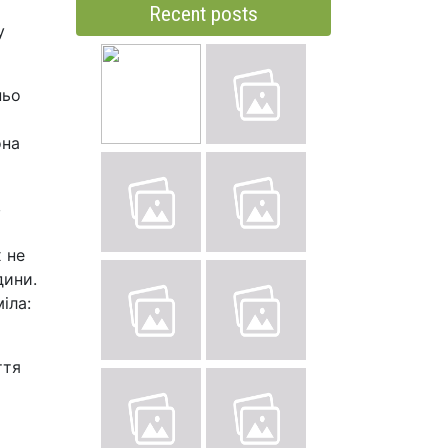
Recent posts
у
ньо
она
в
 не
дини.
іла:
ття