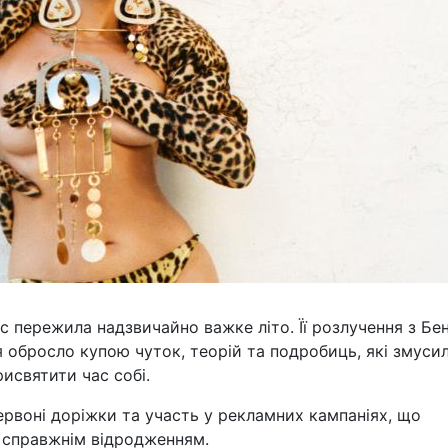
 пережила надзвичайно важке літо. Її розлучення з Бе
обросло купою чуток, теорій та подробиць, які змуси
рисвятити час собі.
червоні доріжки та участь у рекламних кампаніях, що
я справжнім відродженням.