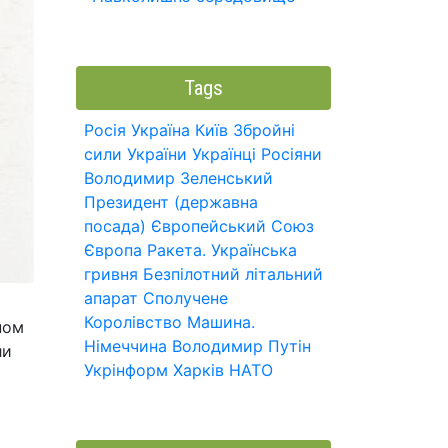
Tags
Росія
Україна
Київ
Збройні
сили України
Українці
Росіяни
Володимир Зеленський
Президент (державна
посада)
Європейський Союз
Європа
Ракета.
Українська
гривня
Безпілотний літальний
апарат
Сполучене
Королівство
Машина.
ном
Німеччина
Володимир Путін
ли
Укрінформ
Харків
НАТО