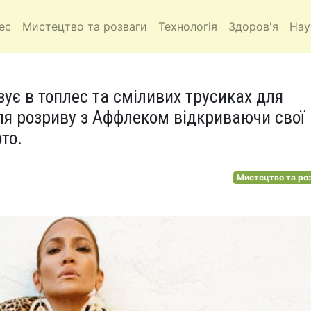
ес
Мистецтво та розваги
Технологія
Здоров'я
Нау
зує в топлес та сміливих трусиках для
ля розриву з Аффлеком відкриваючи свої
то.
Мистецтво та ро