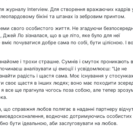
ля журналу Interview. Для створення вражаючих кадрів 
 леопардовому бікіні та штанах із зебровим принтом.
теми свого особистого життя. Не згадуючи безпосеред
Джей Ло зізналася, що в це літо, яке було для неї
вміє почуватися добре сама по собі, бути цілісною. І в
знайоме і трохи страшне. Сумнів і смуток проникають 
 починаєш аналізувати ці емоції і усвідомлюєш: "Це не
знайти радість і щастя сама. Моє існування у стосунках
ти своє щастя в інших людях; воно має походити зсере
я все ще прагнула чогось поза собою, але тепер зрозум
рка.
, що справжня любов полягає в наданні партнеру відчу
 самовдосконалення, водночас дотримуючись особистих
бно бути ідеальною, аби заслуговувати на любов.