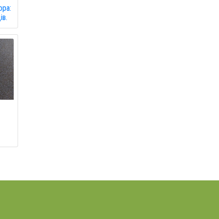
ора:
ів.