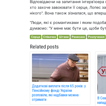
Відповідаючи на запитання інтерв'юера 
хто захоче завоювати її серце, Лопес 
нікого". Вона також зізналася, що впер
"Люди, які є романтиками і яким подоба
думаємо: "У мене має бути це, щоби бути
Серце
Співачка
Штани
Ренесанс
Розлучення
Related posts
Додаткові виплати після 65 років: у
Пенсійному фонді України
розповіли, які надбавки можна
В Сев
отримати
напад