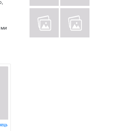
о,
 ми
нець