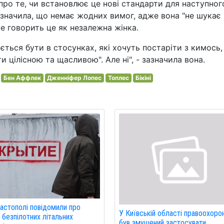
про те, чи встановлює це нові стандарти для наступног
зазначила, що немає жодних вимог, адже вона "не шукає
ше говорить це як незалежна жінка.
ється бути в стосунках, які хочуть постаріти з кимось,
 цілісною та щасливою". Але ні", - зазначила вона.
Бен Аффлек
Дженніфер Лопес
Топлес
Бікіні
астополі повідомили про
У Київській області правоохоро
 безпілотних літальних
був змушений застосувати