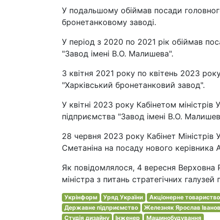
У подальшому обіймав посади головног
бронетанковому заводі.
У період з 2020 по 2021 рік обіймав п
"Завод імені В.О. Малишева".
З квітня 2021 року по квітень 2023 р
"Харківський бронетанковий завод".
У квітні 2023 року Кабінетом міністрі
підприємства "Завод імені В.О. Малишев
28 червня 2023 року Кабінет Міністрів
Сметаніна на посаду нового керівника 
Як повідомлялося, 4 вересня Верховна 
міністра з питань стратегічних галузей
Укрінформ
Уряд України
Акціонерне товариство
Державне підприємство
Железняк Ярослав Івано
Студія дизайну
Інженер
Машинобудування