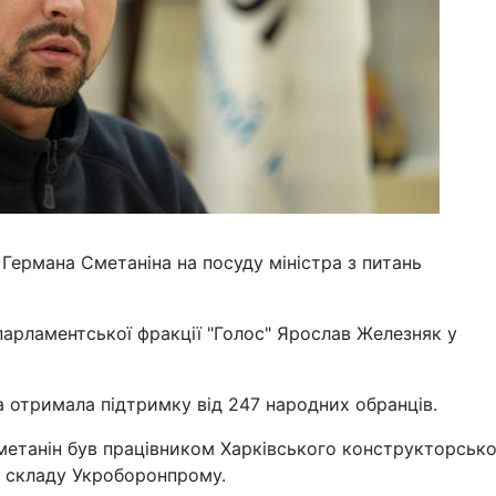
Германа Сметаніна на посуду міністра з питань
парламентської фракції "Голос" Ярослав Железняк у
а отримала підтримку від 247 народних обранців.
Сметанін був працівником Харківського конструкторськ
 складу Укроборонпрому.