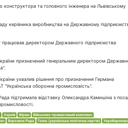
о конструктора та головного інженера на Львівському
осаду керівника виробництва на Державному підприємст
оку працював директором Державного підприємства
в України призначений генеральним директором Державн
а".
 України ухвалив рішення про призначення Германа
АТ "Українська оборонна промисловість".
Рада підтримала відставку Олександра Камишіна з пос
 промисловості.
Харків
Фірма
Військово-промисловий комплекс
вич
Верховна Рада
Голос (українська політична партія)
Укроборонпр