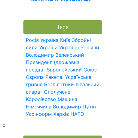
Tags
Росія
Україна
Київ
Збройні
сили України
Українці
Росіяни
Володимир Зеленський
Президент (державна
посада)
Європейський Союз
Європа
Ракета.
Українська
гривня
Безпілотний літальний
апарат
Сполучене
Королівство
Машина.
Німеччина
Володимир Путін
Укрінформ
Харків
НАТО
ого