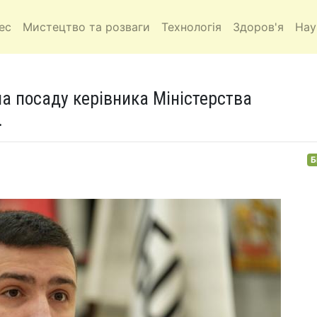
ес
Мистецтво та розваги
Технологія
Здоров'я
Нау
а посаду керівника Міністерства
.
Б