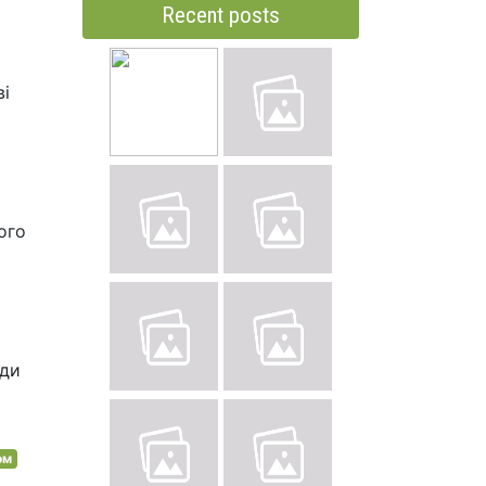
Recent posts
ві
ого
ади
ом