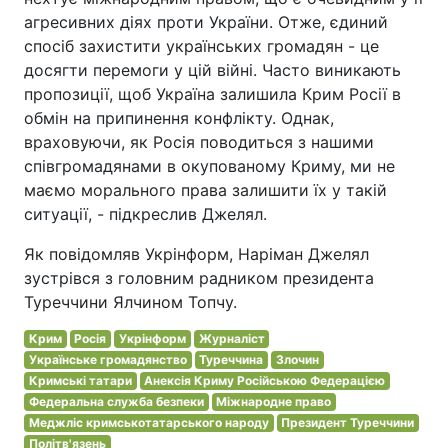
агресивних діях проти України. Отже, єдиний
спосіб захистити українських громадян - це
досягти перемоги у цій війні. Часто виникають
пропозиції, щоб Україна залишила Крим Росії в
обмін на припинення конфлікту. Однак,
враховуючи, як Росія поводиться з нашими
співгромадянами в окупованому Криму, ми не
маємо морального права залишити їх у такій
ситуації, - підкреслив Джелял.
Як повідомляв Укрінформ, Наріман Джелял
зустрівся з головним радником президента
Туреччини Ялчином Топчу.
Крим
Росія
Укрінформ
Журналіст
Українське громадянство
Туреччина
Злочин
Кримські татари
Анексія Криму Російською Федерацією
Федеральна служба безпеки
Міжнародне право
Меджліс кримськотатарського народу
Президент Туреччини
Політв'язень