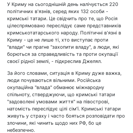
У Криму на сьогоднішній день налічується 220
політичних в'язнів, серед яких 132 особи -
кримські татари. Це свідчить про те, що Росія
цілеспрямовано переслідує саме представників
кримськотатарського народу. Політичні в'язні в
Криму - це не лише ті, хто виступає проти
"влади" чи прагне "захопити владу", а люди, які
борються за справедливість та проти окупації
своєї рідної землі, - підкреслив Джелял.
За його словами, ситуація в Криму дуже важка,
люди почуваються вільними. Російська
окупаційна "влада" обманює міжнародну
спільноту, стверджуючи, що кримські татари
"задоволені умовами життя" на півострові,
натомість переслідує цілі сім'ї. Кримські татари
живуть у страху і часто бояться розповідати про
злочини, які чинить щодо них РФ, бо це
небезпечно.