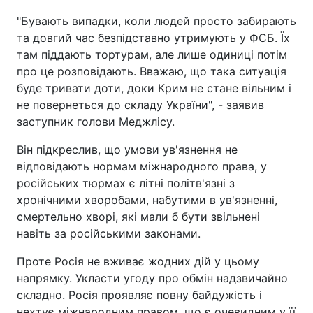
"Бувають випадки, коли людей просто забирають
та довгий час безпідставно утримують у ФСБ. Їх
там піддають тортурам, але лише одиниці потім
про це розповідають. Вважаю, що така ситуація
буде тривати доти, доки Крим не стане вільним і
не повернеться до складу України", - заявив
заступник голови Меджлісу.
Він підкреслив, що умови ув'язнення не
відповідають нормам міжнародного права, у
російських тюрмах є літні політв'язні з
хронічними хворобами, набутими в ув'язненні,
смертельно хворі, які мали б бути звільнені
навіть за російськими законами.
Проте Росія не вживає жодних дій у цьому
напрямку. Укласти угоду про обмін надзвичайно
складно. Росія проявляє повну байдужість і
нехтує міжнародним правом, що є очевидним у її