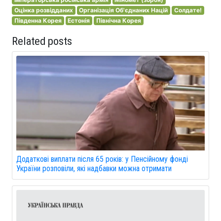
Оцінка розвідданих
Організація Об'єднаних Націй
Солдате!
Південна Корея
Естонія
Північна Корея
Related posts
Додаткові виплати після 65 років: у Пенсійному фонді
України розповіли, які надбавки можна отримати