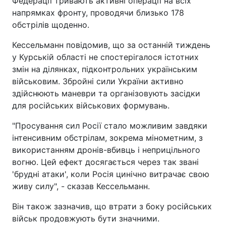
Федерації тривають активні операції на всіх
напрямках фронту, проводячи близько 178
обстрілів щоденно.
Кессельманн повідомив, що за останній тиждень
у Курській області не спостерігалося істотних
змін на ділянках, підконтрольних українським
військовим. Збройні сили України активно
здійснюють маневри та організовують засідки
для російських військових формувань.
"Просування сил Росії стало можливим завдяки
інтенсивним обстрілам, зокрема мінометним, з
використанням дронів-вбивць і неприцільного
вогню. Цей ефект досягається через так звані
'брудні атаки', коли Росія цинічно витрачає свою
живу силу", - сказав Кессельманн.
Він також зазначив, що втрати з боку російських
військ продовжують бути значними.