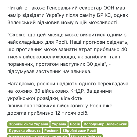
Читайте також: Генеральний секретар ООН мав
намір відвідати Україну після саміту БРІКС, однак
Зеленський відмовив йому в цій можливості.
"Схоже, що цей місяць може виявитися одним з
найскладніших для Росії. Наші прогнози свідчать,
що противник може зазнати втрат приблизно 40
тисяч військовослужбовців, як загиблих, так і
поранених, протягом наступних 30 днів", -
підсумував заступник начальника.
Нагадаємо, росіяни надають одного перекладача
на кожних 30 військових КНДР. За даними
української розвідки, кількість
північнокорейських військових у Росії вже
досягла приблизно 12 тисяч осіб.
Збройні сили України
Україна
Росія
Володимир Зеленський
Курська область
Росіяни
Збройні сили Росії
Імператорська російська армія
Міномет (зброя)