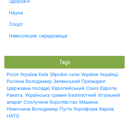
Здоров'я
Наука
Спорт
Навколишнє середовище
Tags
Росія
Україна
Київ
Збройні сили України
Українці
Росіяни
Володимир Зеленський
Президент
(державна посада)
Європейський Союз
Європа
Ракета.
Українська гривня
Безпілотний літальний
апарат
Сполучене Королівство
Машина.
Німеччина
Володимир Путін
Укрінформ
Харків
НАТО