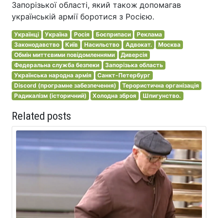
Запорізької області, який також допомагав
українській армії боротися з Росією.
Українці
Україна
Росія
Боєприпаси
Реклама
Законодавство
Київ
Насильство
Адвокат.
Москва
Обмін миттєвими повідомленнями
Диверсія
Федеральна служба безпеки
Запорізька область
Українська народна армія
Санкт-Петербург
Discord (програмне забезпечення)
Терористична організація
Радикалізм (історичний)
Холодна зброя
Шпигунство.
Related posts