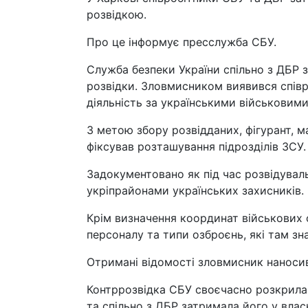
розвідкою.
Про це інформує пресслужба СБУ.
Служба безпеки України спільно з ДБР з
розвідки. Зловмисником виявився співр
діяльність за українськими військовим
З метою збору розвідданих, фігурант, м
фіксував розташування підрозділів ЗСУ.
Задокументовано як під час розвідувал
укріпрайонами українських захисників.
Крім визначення координат військових о
персоналу та типи озброєнь, які там зн
Отримані відомості зловмисник наносив 
Контррозвідка СБУ своєчасно розкрила 
та спільно з ДБР затримала його у вла