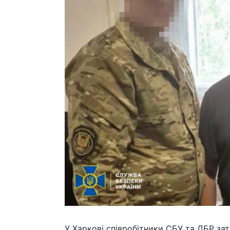
У Харкові співробітники СБУ та ДБР за