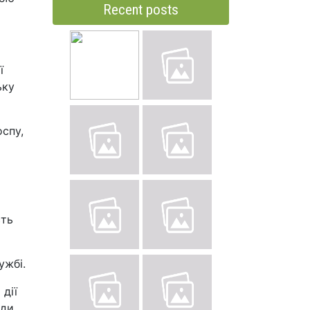
Recent posts
ї
ьку
оспу,
сть
ужбі.
дії
оди