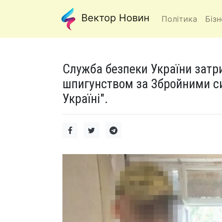
Вектор Новин
Політика
Бізн
Служба безпеки України затр
шпигунством за Збройними си
Україні".