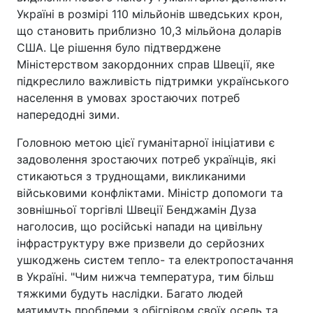
Україні в розмірі 110 мільйонів шведських крон,
що становить приблизно 10,3 мільйона доларів
США. Це рішення було підтверджене
Міністерством закордонних справ Швеції, яке
підкреслило важливість підтримки українського
населення в умовах зростаючих потреб
напередодні зими.
Головною метою цієї гуманітарної ініціативи є
задоволення зростаючих потреб українців, які
стикаються з труднощами, викликаними
військовими конфліктами. Міністр допомоги та
зовнішньої торгівлі Швеції Бенджамін Дуза
наголосив, що російські напади на цивільну
інфраструктуру вже призвели до серйозних
ушкоджень систем тепло- та електропостачання
в Україні. "Чим нижча температура, тим більш
тяжкими будуть наслідки. Багато людей
матимуть проблеми з обігрівом своїх осель та