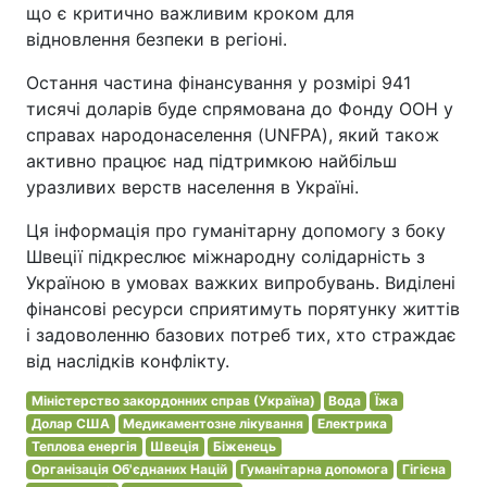
що є критично важливим кроком для
відновлення безпеки в регіоні.
Остання частина фінансування у розмірі 941
тисячі доларів буде спрямована до Фонду ООН у
справах народонаселення (UNFPA), який також
активно працює над підтримкою найбільш
уразливих верств населення в Україні.
Ця інформація про гуманітарну допомогу з боку
Швеції підкреслює міжнародну солідарність з
Україною в умовах важких випробувань. Виділені
фінансові ресурси сприятимуть порятунку життів
і задоволенню базових потреб тих, хто страждає
від наслідків конфлікту.
Міністерство закордонних справ (Україна)
Вода
Їжа
Долар США
Медикаментозне лікування
Електрика
Теплова енергія
Швеція
Біженець
Організація Об'єднаних Націй
Гуманітарна допомога
Гігієна