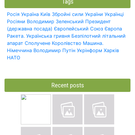
Tags
Росія
Україна
Київ
Збройні сили України
Українці
Росіяни
Володимир Зеленський
Президент
(державна посада)
Європейський Союз
Європа
Ракета.
Українська гривня
Безпілотний літальний
апарат
Сполучене Королівство
Машина.
Німеччина
Володимир Путін
Укрінформ
Харків
НАТО
Recent posts