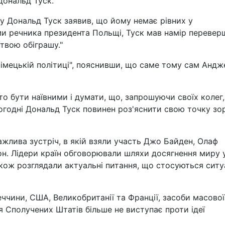
Дональд Туск.
у Дональд Туск заявив, що йому немає рівних у
ми речника президента Польщі, Туск мав намір перевер
ртвою обіграшу."
німецькій політиці", пояснивши, що саме тому сам Андж
то бути наївними і думати, що, запрошуючи своїх колег,
годні Дональд Туск повинен роз'яснити свою точку зору
важлива зустріч, в якій взяли участь Джо Байден, Олаф
н. Лідери країн обговорювали шляхи досягнення миру 
також розглядали актуальні питання, що стосуються ситу
ччини, США, Великобританії та Франції, засоби масової
я Сполучених Штатів більше не виступає проти ідеї