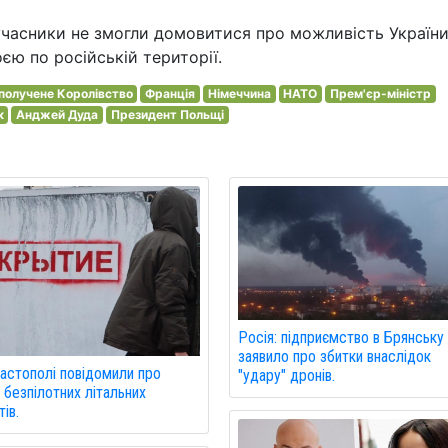
 учасники не змогли домовитися про можливість Україн
єю по російській території.
получене Королівство
Франція
Німеччина
НАТО
Прем'єр-міністр
к
Анджей Дуда
Президент Польщі
Росія: підприємство в Брянську
заявило про збитки внаслідок
астополі повідомили про
"удару" дронів.
 безпілотних літальних
ів.