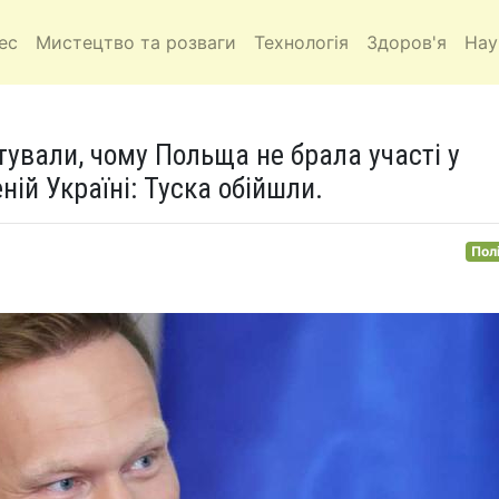
ес
Мистецтво та розваги
Технологія
Здоров'я
Нау
ували, чому Польща не брала участі у
еній Україні: Туска обійшли.
Пол