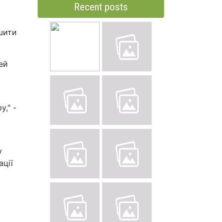
Recent posts
шити
ей
," -
у
ації