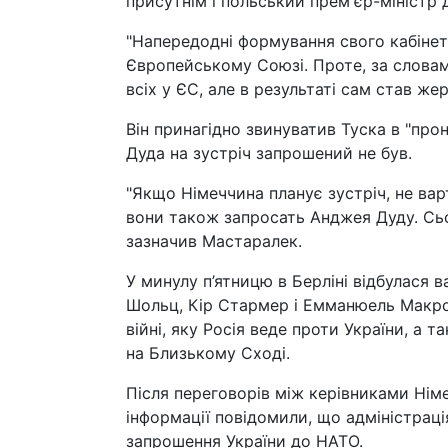
присутнім і польський прем'єр-міністр 
"Напередодні формування свого кабінет
Європейському Союзі. Проте, за слова
всіх у ЄС, але в результаті сам став же
Він принагідно звинуватив Туска в "про
Дуда на зустріч запрошений не був.
"Якщо Німеччина планує зустріч, не вар
вони також запросать Анджея Дуду. Сьо
зазначив Мастаралек.
У минулу п’ятницю в Берліні відбулася 
Шольц, Кір Стармер і Емманюель Макро
війні, яку Росія веде проти України, а 
на Близькому Сході.
Після переговорів між керівниками Німе
інформації повідомили, що адміністраці
запрошення України до НАТО.