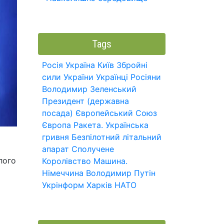
Tags
Росія
Україна
Київ
Збройні
сили України
Українці
Росіяни
Володимир Зеленський
Президент (державна
посада)
Європейський Союз
Європа
Ракета.
Українська
гривня
Безпілотний літальний
апарат
Сполучене
лого
Королівство
Машина.
Німеччина
Володимир Путін
Укрінформ
Харків
НАТО