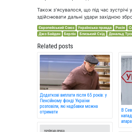
Також з'ясувалося, що під час зустрічі
здійснювати дальні удари західною збро
Європейський Союз
Українська правда
Росія
С
Джо Байден
Берлін
Близький Схід
Дональд Тус
Related posts
Додаткові виплати після 65 років: у
Пенсійному фонді України
розповіли, які надбавки можна
В Сев
отримати
напад
апарат