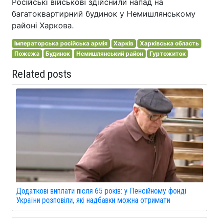
Російські військові здійснили напад на
багатоквартирний будинок у Немишлянському
районі Харкова.
Імператорська російська армія
Харків
Харківська область
Пожежа
Будинок
Немишлянський район
Гуртожиток
Related posts
Додаткові виплати після 65 років: у Пенсійному фонді
України розповіли, які надбавки можна отримати