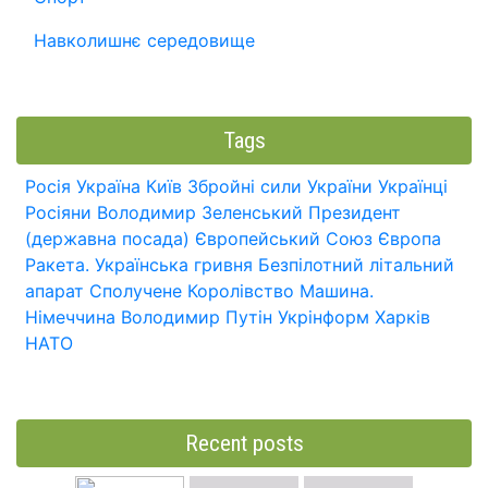
Навколишнє середовище
Tags
Росія
Україна
Київ
Збройні сили України
Українці
Росіяни
Володимир Зеленський
Президент
(державна посада)
Європейський Союз
Європа
Ракета.
Українська гривня
Безпілотний літальний
апарат
Сполучене Королівство
Машина.
Німеччина
Володимир Путін
Укрінформ
Харків
НАТО
Recent posts