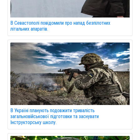
В Севастополі повідомили про напад безпілотних
літальних апаратів.
В Україні планують подовжити тривалість
загальновійськової підготовки та заснувати
Інструкторську школу.