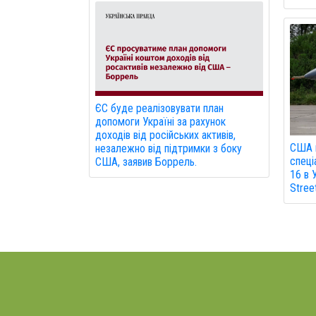
ЄС буде реалізовувати план
допомоги Україні за рахунок
доходів від російських активів,
США н
незалежно від підтримки з боку
спеці
США, заявив Боррель.
16 в 
Stree