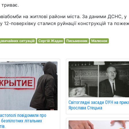
 триває.
авіабомби на житлові райони міста. За даними ДСНС, у
ву 12-поверхівку сталися руйнації конструкцій та поже
звичайних ситуацій
Сергій Жадан
Письменник
Малюнок
Світоглядні засади ОУН на прик
Ярослава Стецька
астополі повідомили про
 безпілотних літальних
ів.