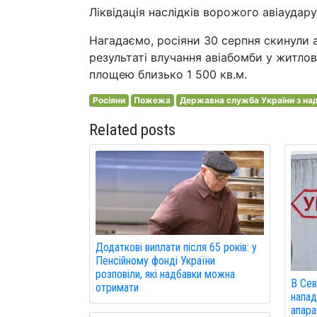
Ліквідація наслідків ворожого авіаудару
Нагадаємо, росіяни 30 серпня скинули 
результаті влучання авіабомби у житло
площею близько 1 500 кв.м.
Росіяни
Пожежа
Державна служба України з над
Related posts
Додаткові виплати після 65 років: у
Пенсійному фонді України
розповіли, які надбавки можна
В Сев
отримати
напад
апарат