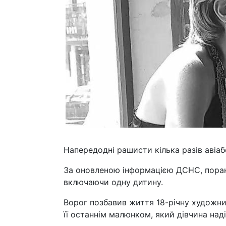
Напередодні рашисти кілька разів авіа
За оновленою інформацією ДСНС, поране
включаючи одну дитину.
Ворог позбавив життя 18-річну художн
її останнім малюнком, який дівчина наді