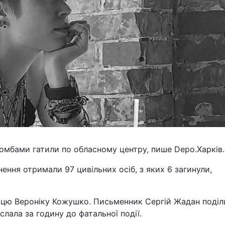
бомбами гатили по обласному центру, пише Depo.Харків.
ння отримали 97 цивільних осіб, з яких 6 загинули,
ицю Вероніку Кожушко. Письменник Сергій Жадан поділ
слала за годину до фатальної події.