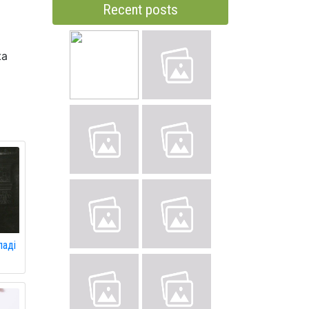
Recent posts
жа
ладі