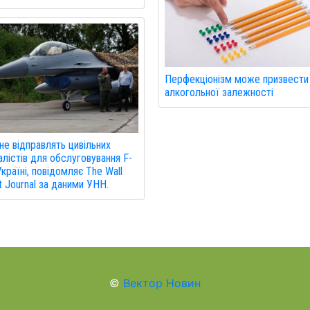
Перфекціонізм може призвести
алкогольної залежності
е відправлять цивільних
алістів для обслуговування F-
Україні, повідомляє The Wall
t Journal за даними УНН.
©
Вектор Новин