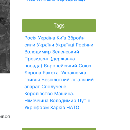
Tags
Росія
Україна
Київ
Збройні
сили України
Українці
Росіяни
Володимир Зеленський
Президент (державна
посада)
Європейський Союз
Європа
Ракета.
Українська
гривня
Безпілотний літальний
апарат
Сполучене
Королівство
Машина.
Німеччина
Володимир Путін
Укрінформ
Харків
НАТО
ився