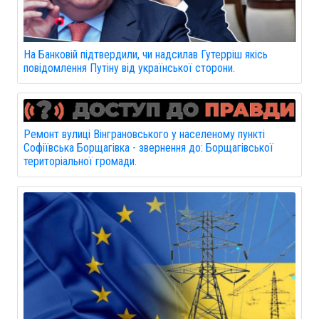
На Банковій підтвердили, чи надсилав Гутерріш якісь
повідомлення Путіну від української сторони.
Ремонт вулиці Вінграновського у населеному пункті
Софіївська Борщагівка - звернення до: Борщагівської
територіальної громади.