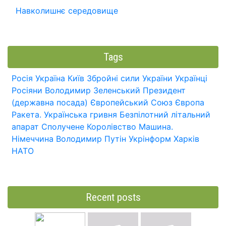
Навколишнє середовище
Tags
Росія
Україна
Київ
Збройні сили України
Українці
Росіяни
Володимир Зеленський
Президент
(державна посада)
Європейський Союз
Європа
Ракета.
Українська гривня
Безпілотний літальний
апарат
Сполучене Королівство
Машина.
Німеччина
Володимир Путін
Укрінформ
Харків
НАТО
Recent posts