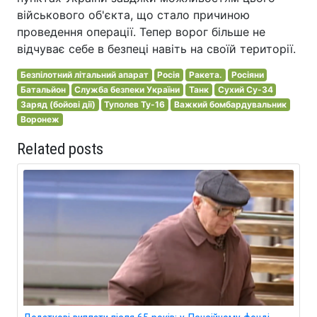
військового об'єкта, що стало причиною
проведення операції. Тепер ворог більше не
відчуває себе в безпеці навіть на своїй території.
Безпілотний літальний апарат
Росія
Ракета.
Росіяни
Батальйон
Служба безпеки України
Танк
Сухий Су-34
Заряд (бойові дії)
Туполев Ту-16
Важкий бомбардувальник
Воронеж
Related posts