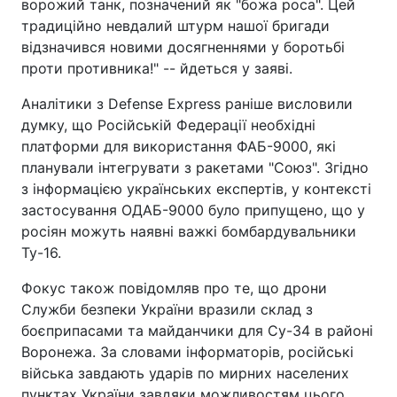
ворожий танк, позначений як "божа роса". Цей
традиційно невдалий штурм нашої бригади
відзначився новими досягненнями у боротьбі
проти противника!" -- йдеться у заяві.
Аналітики з Defense Express раніше висловили
думку, що Російській Федерації необхідні
платформи для використання ФАБ-9000, які
планували інтегрувати з ракетами "Союз". Згідно
з інформацією українських експертів, у контексті
застосування ОДАБ-9000 було припущено, що у
росіян можуть наявні важкі бомбардувальники
Ту-16.
Фокус також повідомляв про те, що дрони
Служби безпеки України вразили склад з
боєприпасами та майданчики для Су-34 в районі
Воронежа. За словами інформаторів, російські
війська завдають ударів по мирних населених
пунктах України завдяки можливостям цього