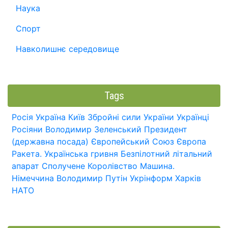
Наука
Спорт
Навколишнє середовище
Tags
Росія
Україна
Київ
Збройні сили України
Українці
Росіяни
Володимир Зеленський
Президент
(державна посада)
Європейський Союз
Європа
Ракета.
Українська гривня
Безпілотний літальний
апарат
Сполучене Королівство
Машина.
Німеччина
Володимир Путін
Укрінформ
Харків
НАТО