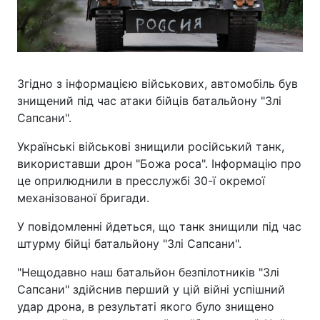
Згідно з інформацією військових, автомобіль був
знищений під час атаки бійців батальйону "Злі
Сапсани".
Українські військові знищили російський танк,
використавши дрон "Божа роса". Інформацію про
це оприлюднили в пресслужбі 30-ї окремої
механізованої бригади.
У повідомленні йдеться, що танк знищили під час
штурму бійці батальйону "Злі Сапсани".
"Нещодавно наш батальйон безпілотників "Злі
Сапсани" здійснив перший у цій війні успішний
удар дрона, в результаті якого було знищено