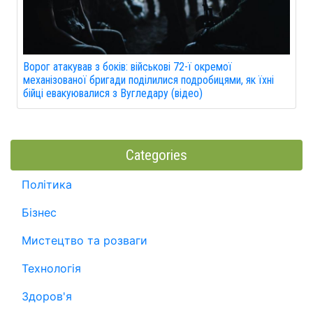
Ворог атакував з боків: військові 72-ї окремої
механізованої бригади поділилися подробицями, як їхні
бійці евакуювалися з Вугледару (відео)
Categories
Політика
Бізнес
Мистецтво та розваги
Технологія
Здоров'я