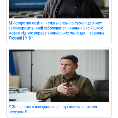
Міністерство освіти і науки висловило свою підтримку
законопроєкту, який забороняє спілкування російською
мовою під час перерв у навчальних закладах, - зазначив
Лісовий | УНН
У Зеленського повідомили про суттєве виснаження
ресурсів Росії.