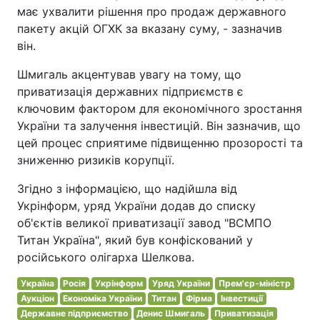
має ухвалити рішення про продаж державного
пакету акцій ОГХК за вказану суму, - зазначив
він.
Шмигаль акцентував увагу на тому, що
приватизація державних підприємств є
ключовим фактором для економічного зростання
України та залучення інвестицій. Він зазначив, що
цей процес сприятиме підвищенню прозорості та
зниженню ризиків корупції.
Згідно з інформацією, що надійшла від
Укрінформ, уряд України додав до списку
об'єктів великої приватизації завод "ВСМПО
Титан Україна", який був конфіскований у
російського олігарха Шелкова.
Україна
Росія
Укрінформ
Уряд України
Прем'єр-міністр
Аукціон
Економіка України
Титан
Фірма
Інвестиції
Державне підприємство
Денис Шмигаль
Приватизація