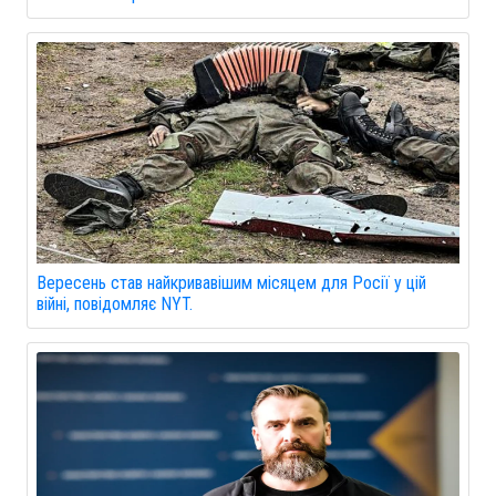
Вересень став найкривавішим місяцем для Росії у цій
війні, повідомляє NYT.