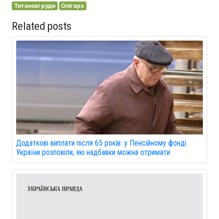
Титанові руди
Олігарх
Related posts
Додаткові виплати після 65 років: у Пенсійному фонді
України розповіли, які надбавки можна отримати