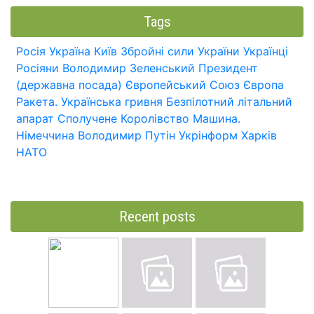
Tags
Росія
Україна
Київ
Збройні сили України
Українці
Росіяни
Володимир Зеленський
Президент
(державна посада)
Європейський Союз
Європа
Ракета.
Українська гривня
Безпілотний літальний
апарат
Сполучене Королівство
Машина.
Німеччина
Володимир Путін
Укрінформ
Харків
НАТО
Recent posts