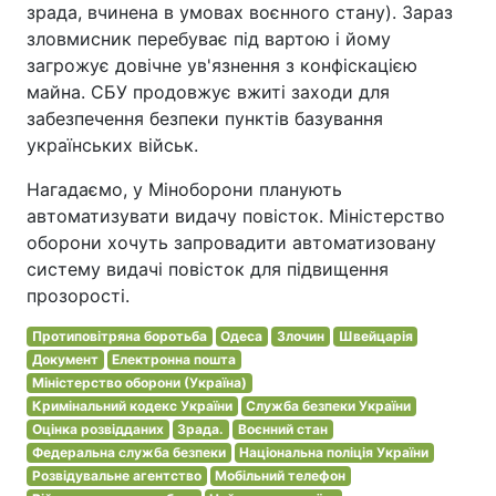
зрада, вчинена в умовах воєнного стану). Зараз
зловмисник перебуває під вартою і йому
загрожує довічне ув'язнення з конфіскацією
майна. СБУ продовжує вжиті заходи для
забезпечення безпеки пунктів базування
українських військ.
Нагадаємо, у Міноборони планують
автоматизувати видачу повісток. Міністерство
оборони хочуть запровадити автоматизовану
систему видачі повісток для підвищення
прозорості.
Протиповітряна боротьба
Одеса
Злочин
Швейцарія
Документ
Електронна пошта
Міністерство оборони (Україна)
Кримінальний кодекс України
Служба безпеки України
Оцінка розвідданих
Зрада.
Воєнний стан
Федеральна служба безпеки
Національна поліція України
Розвідувальне агентство
Мобільний телефон