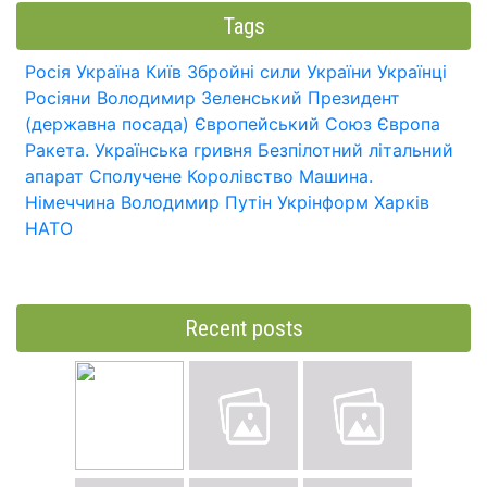
Tags
Росія
Україна
Київ
Збройні сили України
Українці
Росіяни
Володимир Зеленський
Президент
(державна посада)
Європейський Союз
Європа
Ракета.
Українська гривня
Безпілотний літальний
апарат
Сполучене Королівство
Машина.
Німеччина
Володимир Путін
Укрінформ
Харків
НАТО
Recent posts