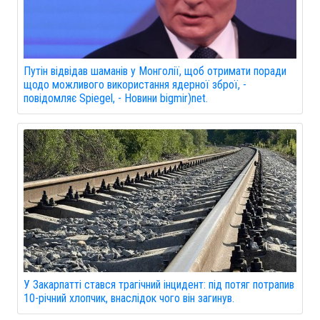
Путін відвідав шаманів у Монголії, щоб отримати поради
щодо можливого використання ядерної зброї, -
повідомляє Spiegel, - Новини bigmir)net.
У Закарпатті стався трагічний інцидент: під потяг потрапив
10-річний хлопчик, внаслідок чого він загинув.