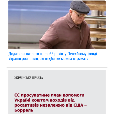
Додаткові виплати після 65 років: у Пенсійному фонді
України розповіли, які надбавки можна отримати