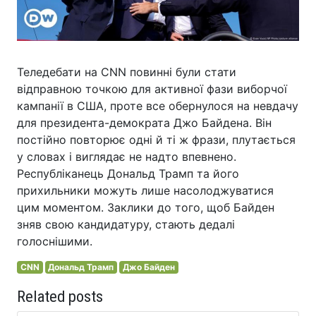
Теледебати на CNN повинні були стати
відправною точкою для активної фази виборчої
кампанії в США, проте все обернулося на невдачу
для президента-демократа Джо Байдена. Він
постійно повторює одні й ті ж фрази, плутається
у словах і виглядає не надто впевнено.
Республіканець Дональд Трамп та його
прихильники можуть лише насолоджуватися
цим моментом. Заклики до того, щоб Байден
зняв свою кандидатуру, стають дедалі
голоснішими.
CNN
Дональд Трамп
Джо Байден
Related posts