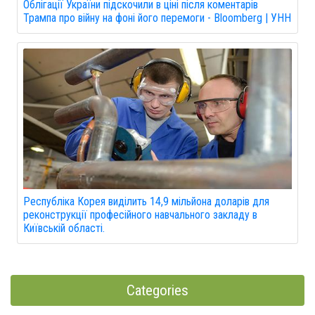
Облігації України підскочили в ціні після коментарів
Трампа про війну на фоні його перемоги - Bloomberg | УНН
Республіка Корея виділить 14,9 мільйона доларів для
реконструкції професійного навчального закладу в
Київській області.
Categories