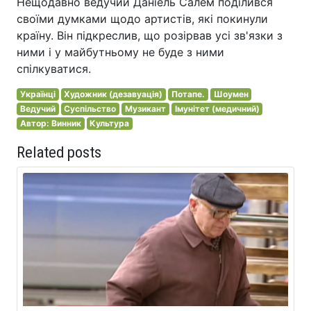
Нещодавно ведучий Даніель Салем поділився
своїми думками щодо артистів, які покинули
країну. Він підкреслив, що розірвав усі зв'язки з
ними і у майбутньому не буде з ними
спілкуватися.
Українці
Художник (дезавуація)
Потапе.
Шоумен
Ведучий
Суспільство
Музикант
Імунітет (медичний)
Автор: Винник
Культура
Related posts