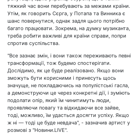
тяжкий час вони перебувають за межами країни.
Утім, як говорить Сєрга, у Потапа та Винника є
шанс повернутися, однак задля цього потрібно
багато працювати. Зокрема, на думку музиканта,
треба робити важливі для країни справи, попри
спротив суспільства.
"Все зазнає змін, і вони також переживають певні
трансформації, тож будемо спостерігати.
Дослідимо, як це буде реалізовано. Якщо вони
зможуть бути корисними і принесуть щось
значуще, не покладаючись на популістські гасла,
а демонструючи це через конкретні дії, і зуміють
подолати опір, який їм чинитимуть люди,
проявляючи повагу та відкидаючи все зайве,
тоді, можливо, їм удасться досягти успіху. Якщо
ж ні — тоді це буде невдача", - зазначив артист у
розмові з "Новини.LIVE".