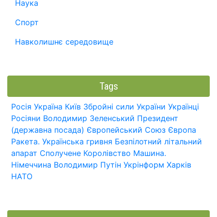
Наука
Спорт
Навколишнє середовище
Tags
Росія
Україна
Київ
Збройні сили України
Українці
Росіяни
Володимир Зеленський
Президент
(державна посада)
Європейський Союз
Європа
Ракета.
Українська гривня
Безпілотний літальний
апарат
Сполучене Королівство
Машина.
Німеччина
Володимир Путін
Укрінформ
Харків
НАТО