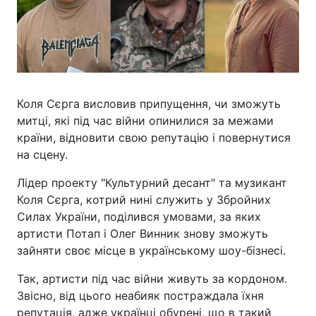
Коля Сєрга висловив припущення, чи зможуть
митці, які під час війни опинилися за межами
країни, відновити свою репутацію і повернутися
на сцену.
Лідер проекту "Культурний десант" та музикант
Коля Сєрга, котрий нині служить у Збройних
Силах України, поділився умовами, за яких
артисти Потап і Олег Винник знову зможуть
зайняти своє місце в українському шоу-бізнесі.
Так, артисти під час війни живуть за кордоном.
Звісно, від цього неабияк постраждала їхня
репутація, адже українці обурені, що в такий